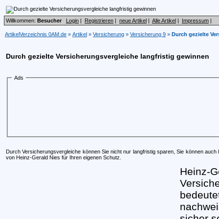
Willkommen:
Besucher
Login
|
Registrieren
|
neue Artikel
|
Alle Artikel
|
Impressum
|
ArtikelVerzeichnis 0AM.de
»
Artikel
»
Versicherung
»
Versicherung 9
»
Durch gezielte Ve
Durch gezielte Versicherungsvergleiche langfristig gewinnen
Ads
Durch Versicherungsvergleiche können Sie nicht nur langfristig sparen, Sie können auc
von Heinz-Gerald Nies für Ihren eigenen Schutz.
Heinz-Ge
Versiche
bedeute
nachwei
sicher s