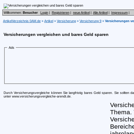
Willkommen:
Besucher
Login
|
Registrieren
|
neue Artikel
|
Alle Artikel
|
Impressum
|
ArtikelVerzeichnis 0AM.de
»
Artikel
»
Versicherung
»
Versicherung 9
»
Versicherungen ve
Versicherungen vergleichen und bares Geld sparen
Ads
Durch Versicherungsvergleiche können Sie langfristig bares Geld sparen. Sie sollten da
unter www.versicherungsvergleiche-arendt.de.
Versiche
Thema. W
Versich
Bereiche
jahrela