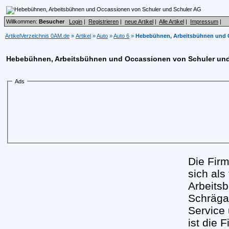
Willkommen:
Besucher
Login
|
Registrieren
|
neue Artikel
|
Alle Artikel
|
Impressum
|
ArtikelVerzeichnis 0AM.de
»
Artikel
»
Auto
»
Auto 6
»
Hebebühnen, Arbeitsbühnen und 
Hebebühnen, Arbeitsbühnen und Occassionen von Schuler und
Ads
Die Fi
sich als
Arbeits
Schräga
Service 
ist die