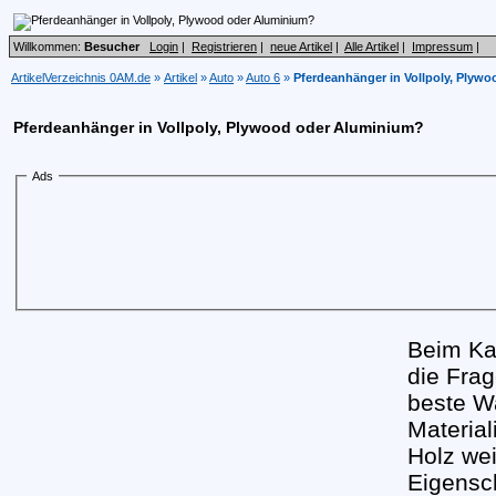
Willkommen:
Besucher
Login
|
Registrieren
|
neue Artikel
|
Alle Artikel
|
Impressum
|
ArtikelVerzeichnis 0AM.de
»
Artikel
»
Auto
»
Auto 6
»
Pferdeanhänger in Vollpoly, Plyw
Pferdeanhänger in Vollpoly, Plywood oder Aluminium?
Ads
Beim Ka
die Frag
beste W
Material
Holz wei
Eigensch