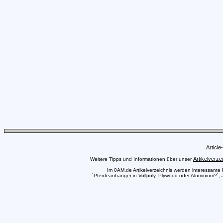
Articl
Artikelverze
Weitere Tipps und Informationen über unser
Im 0AM.de Artikelverzeichnis werden interessante Pr
`Pferdeanhänger in Vollpoly, Plywood oder Aluminium?`, a