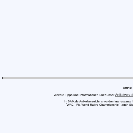
Articl
Artikelverze
Weitere Tipps und Informationen über unser
Im 0AM.de Artikelverzeichnis werden interessante Pr
`WRC - Fia World Rallye Championship`, auch Sie 