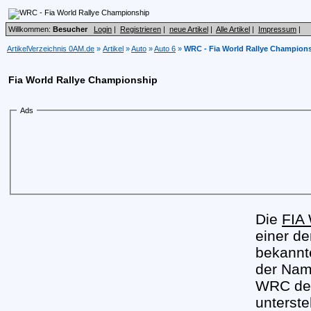
Willkommen:
Besucher
Login
|
Registrieren
|
neue Artikel
|
Alle Artikel
|
Impressum
|
ArtikelVerzeichnis 0AM.de
»
Artikel
»
Auto
»
Auto 6
»
WRC - Fia World Rallye Champion
Fia World Rallye Championship
Ads
Die
FIA 
einer d
bekannte
der Name
WRC der
unterste