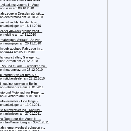
avigationssysteme im Auto
 Lissy am 08.10.2010
ahrzeuge in Dresden günstig...
 centermobil am 31.10.2010
as ist wichtig bei der Auto...
 anjanjager am 16.11.2010
ei der Abwrackprämie zählt ...
 telelino am 17.11.2010
nfallwagen-Verkauf - So ver...
 anjanjager am 20.11.2010
in gebrauchtes Fahrzeug im ...
 xa444 am 05.12.2010
lanung ist alles, Garagen r...
n Carmen am 21.12.2010
TVs und Quads - Gedanken zu...
 hotzenplotz am 23.12.2010
m Internet Sticker fürs Aut...
 stickerdealer am 22.12.2010
imousinenservice in Berlin ...
 Fahrservice am 03.01.2011
uto und Motorrad vor Regen ...
 AGerhard am 09.01.2011
utovermieter - Eine lange F...
 anjanjager am 11.01.2011
ie Autovermietung - Konfuzi...
 anjanjager am 27.01.2011
ie Reparatur des Autos ist ...
 JanMarsenburg am 30.01.2011
ahnriemenwechsel schuetzt v...