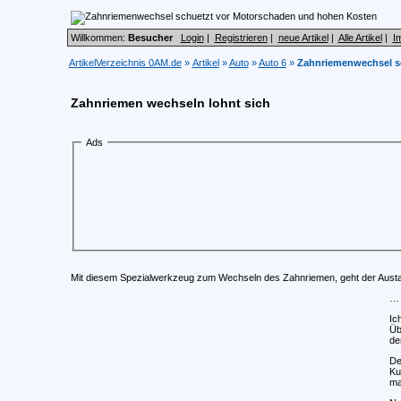
Willkommen:
Besucher
Login
|
Registrieren
|
neue Artikel
|
Alle Artikel
|
I
ArtikelVerzeichnis 0AM.de
»
Artikel
»
Auto
»
Auto 6
»
Zahnriemenwechsel s
Zahnriemen wechseln lohnt sich
Ads
Mit diesem Spezialwerkzeug zum Wechseln des Zahnriemen, geht der Austaus
… 
Ic
Üb
de
De
Ku
ma