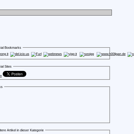
ial Bookmarks
ial Sites
en
ks
tere Artikel in dieser Kategorie