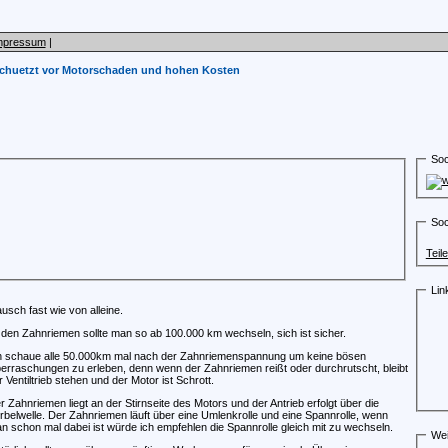
mpressum
|
chuetzt vor Motorschaden und hohen Kosten
Soc
Soc
Teil
Lin
ch fast wie von alleine.
den Zahnriemen sollte man so ab 100.000 km wechseln, sich ist sicher.
h schaue alle 50.000km mal nach der Zahnriemenspannung um keine bösen
erraschungen zu erleben, denn wenn der Zahnriemen reißt oder durchrutscht, bleibt
r Ventiltrieb stehen und der Motor ist Schrott.
r Zahnriemen liegt an der Stirnseite des Motors und der Antrieb erfolgt über die
rbelwelle. Der Zahnriemen läuft über eine Umlenkrolle und eine Spannrolle, wenn
n schon mal dabei ist würde ich empfehlen die Spannrolle gleich mit zu wechseln.
Wei