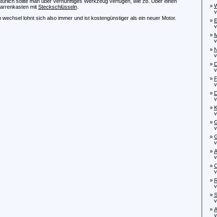
türlich sollte man über vernünftiges Werkzeug verfügen, wie zb. Über einen
»
W
arrenkasten mit
Steckschlüsseln
.
von
n wechsel lohnt sich also immer und ist kostengünstiger als ein neuer Motor.
»
E
von
»
M
von
»
N
von
»
D
von
»
F
von
»
D
von
»
K
von
»
G
von
»
G
von
»
A
vo
»
C
von
»
R
von
»
S
von
»
A
vo