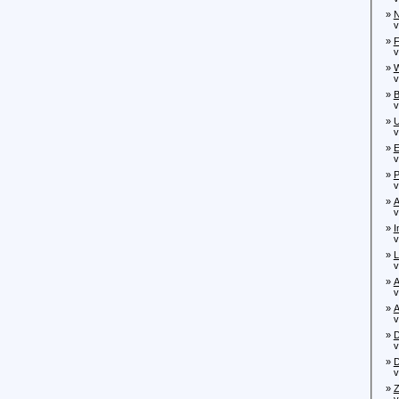
»
N
von
»
F
von
»
W
von
»
B
von
»
U
von
»
E
von
»
P
vo
»
A
von
»
I
von
»
L
von
»
A
von
»
A
von
»
D
von
»
D
von
»
Z