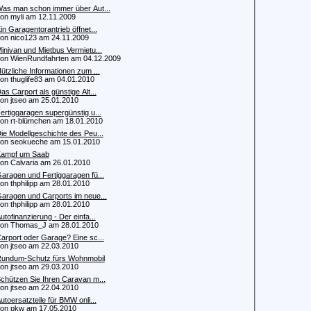
as man schon immer über Aut...
 myli am 12.11.2009
in Garagentorantrieb öffnet...
 nico123 am 24.11.2009
inivan und Mietbus Vermietu...
 WienRundfahrten am 04.12.2009
ützliche Informationen zum ...
 thuglife83 am 04.01.2010
as Carport als günstige Alt...
 jtseo am 25.01.2010
ertiggaragen supergünstig u...
 rt-blümchen am 18.01.2010
ie Modellgeschichte des Peu...
 seokueche am 15.01.2010
ampf um Saab
 Calvaria am 26.01.2010
aragen und Fertiggaragen fü...
 thphilipp am 28.01.2010
aragen und Carports im neue...
 thphilipp am 28.01.2010
utofinanzierung - Der einfa...
n Thomas_J am 28.01.2010
arport oder Garage? Eine sc...
 jtseo am 22.03.2010
undum-Schutz fürs Wohnmobil
 jtseo am 29.03.2010
chützen Sie Ihren Caravan m...
 jtseo am 22.04.2010
utoersatzteile für BMW onli...
n pkw am 17.05.2010