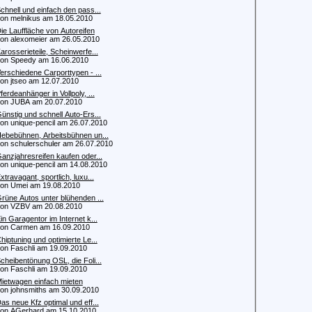
chnell und einfach den pass...
 melnikus am 18.05.2010
ie Lauffläche von Autoreifen
 alexomeier am 26.05.2010
arosserieteile, Scheinwerfe...
 Speedy am 16.06.2010
erschiedene Carporttypen - ...
 jtseo am 12.07.2010
ferdeanhänger in Vollpoly, ...
n JUBA am 20.07.2010
ünstig und schnell Auto-Ers...
 unique-pencil am 26.07.2010
ebebühnen, Arbeitsbühnen un...
 schulerschuler am 26.07.2010
anzjahresreifen kaufen oder...
 unique-pencil am 14.08.2010
xtravagant, sportlich, luxu...
 Umei am 19.08.2010
rüne Autos unter blühenden ...
n VZBV am 20.08.2010
in Garagentor im Internet k...
n Carmen am 16.09.2010
hiptuning und optimierte Le...
 Faschli am 19.09.2010
cheibentönung OSL, die Foli...
 Faschli am 19.09.2010
ietwagen einfach mieten
 johnsmiths am 30.09.2010
as neue Kfz optimal und eff...
 AGerhard am 15.10.2010