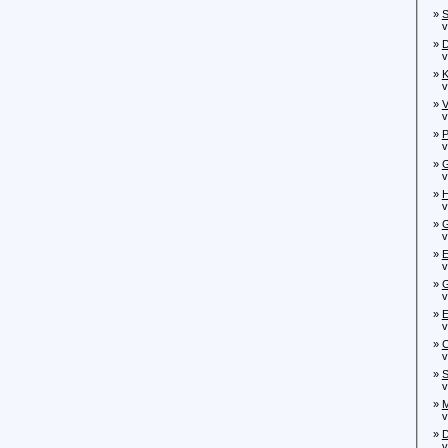
»
S
von
»
D
von
»
K
von
»
V
von
»
P
vo
»
G
von
»
H
von
»
G
von
»
E
von
»
G
vo
»
E
vo
»
C
von
»
S
von
»
M
von
»
D
von