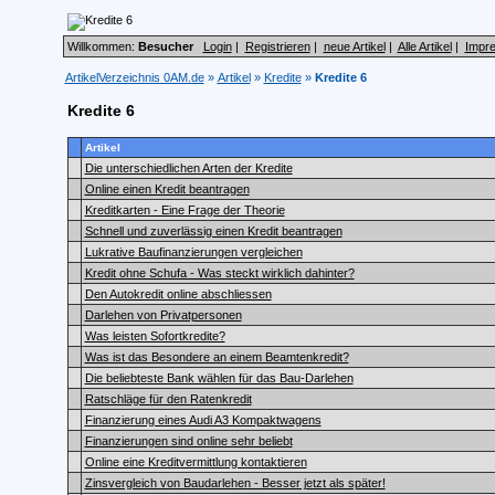
Willkommen:
Besucher
Login
|
Registrieren
|
neue Artikel
|
Alle Artikel
|
Impr
ArtikelVerzeichnis 0AM.de
»
Artikel
»
Kredite
»
Kredite 6
Kredite 6
Artikel
Die unterschiedlichen Arten der Kredite
Online einen Kredit beantragen
Kreditkarten - Eine Frage der Theorie
Schnell und zuverlässig einen Kredit beantragen
Lukrative Baufinanzierungen vergleichen
Kredit ohne Schufa - Was steckt wirklich dahinter?
Den Autokredit online abschliessen
Darlehen von Privatpersonen
Was leisten Sofortkredite?
Was ist das Besondere an einem Beamtenkredit?
Die beliebteste Bank wählen für das Bau-Darlehen
Ratschläge für den Ratenkredit
Finanzierung eines Audi A3 Kompaktwagens
Finanzierungen sind online sehr beliebt
Online eine Kreditvermittlung kontaktieren
Zinsvergleich von Baudarlehen - Besser jetzt als später!