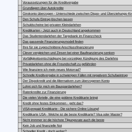
Voraussetzungen für die Kreditvergabe
Grundlagen über Autokredite
Girokonto überzogen - Unterschiede zwischen Dispo- und Überziehungs-Kre
Den Schufa Eintrag löschen lassen
Schuldscheine bei privaten Kleindarlehen
Kreditkarten - Jetzt auch in Deutschland angekommen
Das Studentendarlehen der Targobank im Finanzcheck
Das passende Finanzierungsmodell finden
Ihre für sie zugeschnittene Anschlussfinanzierung
Clever vergleichen und Zinsen bei einer Baufinanzierung senken
Vorfälligkeitsentschädigung bei vorzeitiger Kündigung des Darlehns
Privatdarlehen ohne die Freundschaft zu gefährden
Wie finanziere ich mein neues Motorrad?
Schnelle Kreditvergabe in schwierigen Fällen mit negativem Schufaeintrag
Der Dispokredit und die Alternativen zum überzogenen Konto
Lohnt sich für mich ein Bauspardarlehen?
Ratenkredite zur Finanzierung
Die vielen Vorteile, die eine goldene Kreditkarte bringt
Kredit ohne festes Einkommen - geht das?
VISA prepaid Kreditkarte - Die sichere Online Lösung!
Kreditkarte USA - Welche ist die beste Kreditkarte? Visa oder Master?
Nicht immmer ist die höchste Tilgungsrate auch die beste
Kein Job und finanzielle Not
Schneller Kredit - doch woher?