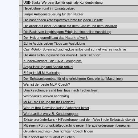
USB-Sticks Werbeartikel für optimale Kundenbindung
Hebebühnen und ihr Einsatzgebiet
Simple Anlagensteuerung für den Nutzer
Die passenden Arbeitsplatzsysteme für jeden Einsatz
Die Arbeit auf einer Baustelle mit dem Glaslift und dem Minikran
Die Basis von langfristigem Erfolg ist eine solide Ausbildung
Der Heizungsprofi baut das Naturkraftwerk
Echte Azubis geben Tipps zur Ausbildung
Cash4Gold- So einfach,sicher,kostenlos und schnell war es noch nie
Die Auszeichnungsserie bei insure-IT setzt sich fort
Kundenwirrwarr - die CRM-Lösung hilft!
Artiga Heizung und Sanitär Artikel
Erfolg im MLM Marketing
Der Schaltanlagenbau für eine erleichterte Kontrolle auf Maschinen
Wer ist der beste MLM Coach?
Drucksachenversand frei Haus nach Tschechien
Werbeartikel wirken nachhaltig
MLM - die Lösung für Ihr Problem?
Warum Ihre Downline keine Sicherheit bietet
Werbeartikel wie z.B. Kundenstopper
Existenzgründerkurs - Hilfestellungen auf dem Weg in die Selbstständigkeit
Mit einem Führungskräftecoaching neuen Herausforderungen begegnen
Gründercoaching - Den richtigen Coach finden
NLP bringt mehr Qualität im Leben