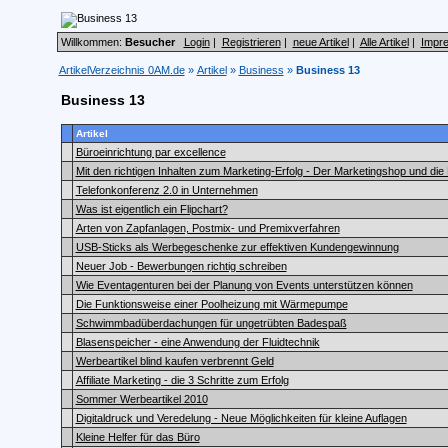
Willkommen:
Besucher
Login
|
Registrieren
|
neue Artikel
|
Alle Artikel
|
Impr
ArtikelVerzeichnis 0AM.de
»
Artikel
»
Business
»
Business 13
Business 13
Artikel
Büroeinrichtung par excellence
Mit den richtigen Inhalten zum Marketing-Erfolg - Der Marketingshop und die
Telefonkonferenz 2.0 in Unternehmen
Was ist eigentlich ein Flipchart?
Arten von Zapfanlagen, Postmix- und Premixverfahren
USB-Sticks als Werbegeschenke zur effektiven Kundengewinnung
Neuer Job - Bewerbungen richtig schreiben
Wie Eventagenturen bei der Planung von Events unterstützen können
Die Funktionsweise einer Poolheizung mit Wärmepumpe
Schwimmbadüberdachungen für ungetrübten Badespaß
Blasenspeicher - eine Anwendung der Fluidtechnik
Werbeartikel blind kaufen verbrennt Geld
Affiliate Marketing - die 3 Schritte zum Erfolg
Sommer Werbeartikel 2010
Digitaldruck und Veredelung - Neue Möglichkeiten für kleine Auflagen
Kleine Helfer für das Büro