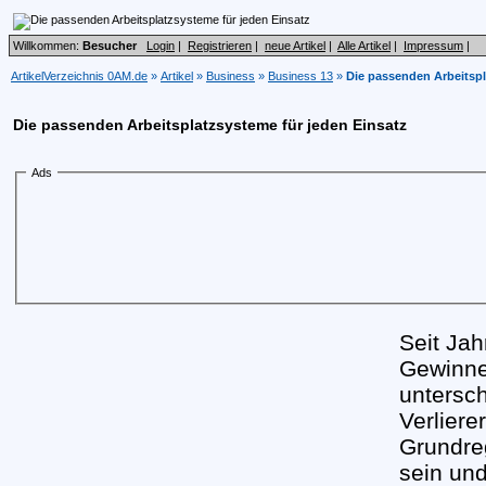
Willkommen:
Besucher
Login
|
Registrieren
|
neue Artikel
|
Alle Artikel
|
Impressum
|
ArtikelVerzeichnis 0AM.de
»
Artikel
»
Business
»
Business 13
»
Die passenden Arbeitspl
Die passenden Arbeitsplatzsysteme für jeden Einsatz
Ads
Seit Jah
Gewinne
untersc
Verliere
Grundreg
sein und