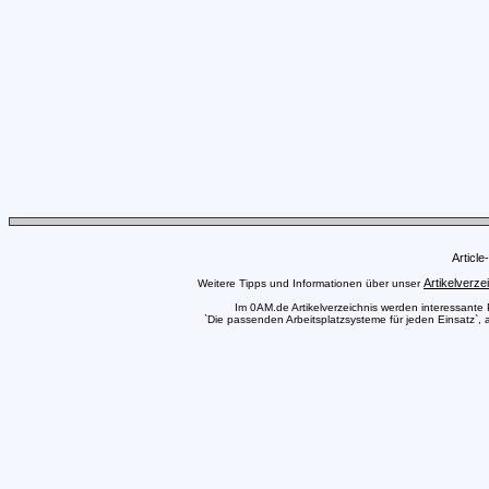
Articl
Artikelverze
Weitere Tipps und Informationen über unser
Im 0AM.de Artikelverzeichnis werden interessante Pr
`Die passenden Arbeitsplatzsysteme für jeden Einsatz`, a