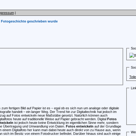
mpressum
|
 Fotogeschichte geschrieben wurde
Soc
Soc
Teil
Lin
s zum fertigen Bild auf Papier ist es – egal ob es sich nun um analoge oder digitale
tografie handelt – ein langer Weg. Der Trend hin zur Digitaltechnik hat jedoch im
zug auf Fotos entwickeln neue Maßstäbe gesetzt. Natürlich können auch
gitalfotos heute auf traditionelle Weise auf Papier gebracht werden. Digital
Fotos
twickeln
ist jedoch heute keine Entwicklung im eigentlichen Sinne mehr, sondern
ne Übertragung und Umwandlung von Daten.
Fotos entwickeln
auf der Grundlage
n einem Digitalfoto her kann man dabei heute auch direkt von zu Hause aus, wenn
Wei
n sich im Besitz von einem Fotodrucker befindet. Darüber hinaus sind auch einige