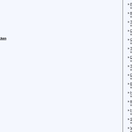
»
P
von
»
K
von
»
T
von
»
D
von
cken
»
G
von
»
T
von
»
D
von
»
T
von
»
D
von
»
E
von
»
H
von
»
K
von
»
H
von
»
S
von
»
V
von