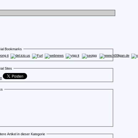
ial Bookmarks
ial Sites
en
ks
tere Artikel in dieser Kategorie