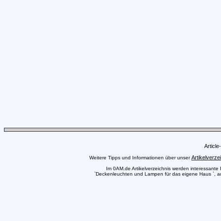
Articl
Artikelverze
Weitere Tipps und Informationen über unser
Im 0AM.de Artikelverzeichnis werden interessante Pr
`Deckenleuchten und Lampen für das eigene Haus `, auc