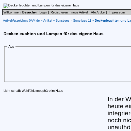
Willkommen:
Besucher
Login
|
Registrieren
|
neue Artikel
|
Alle Artikel
|
Impressum
|
ArtikelVerzeichnis 0AM.de
»
Artikel
»
Sonstiges
»
Sonstiges 11
»
Deckenleuchten und La
Deckenleuchten und Lampen für das eigene Haus
Ads
Licht schafft Wohlfühlatmosphäre im Haus
In der 
heute e
integrie
noch nic
unaufhö