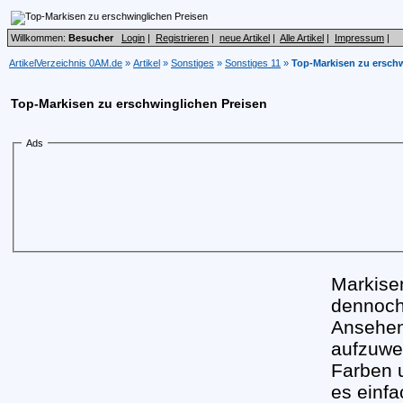
Willkommen:
Besucher
Login
|
Registrieren
|
neue Artikel
|
Alle Artikel
|
Impressum
|
ArtikelVerzeichnis 0AM.de
»
Artikel
»
Sonstiges
»
Sonstiges 11
»
Top-Markisen zu erschw
Top-Markisen zu erschwinglichen Preisen
Ads
Markise
dennoch 
Ansehen
aufzuwe
Farben 
es einfa