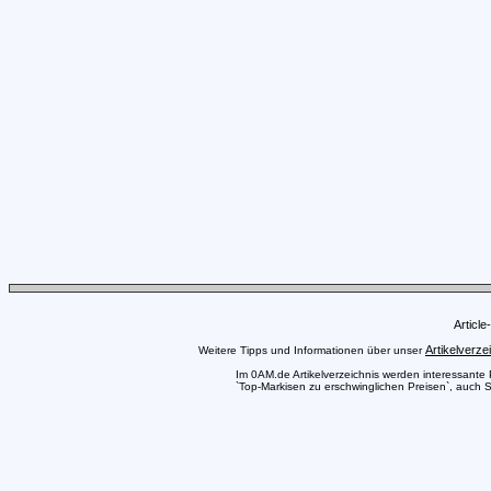
Articl
Artikelverze
Weitere Tipps und Informationen über unser
Im 0AM.de Artikelverzeichnis werden interessante Pr
`Top-Markisen zu erschwinglichen Preisen`, auch Si