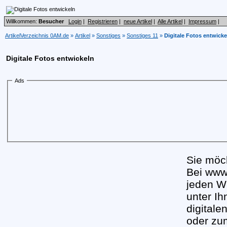
Willkommen:
Besucher
Login
|
Registrieren
|
neue Artikel
|
Alle Artikel
|
Impressum
|
ArtikelVerzeichnis 0AM.de
»
Artikel
»
Sonstiges
»
Sonstiges 11
»
Digitale Fotos entwicke
Digitale Fotos entwickeln
Ads
Sie möch
Bei www.
jeden W
unter Ih
digitale
oder zum