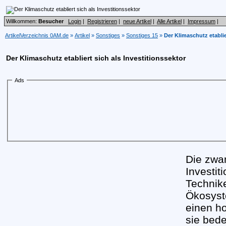
Willkommen:
Besucher
Login
|
Registrieren
|
neue Artikel
|
Alle Artikel
|
Impressum
|
ArtikelVerzeichnis 0AM.de
»
Artikel
»
Sonstiges
»
Sonstiges 15
»
Der Klimaschutz etablie
Der Klimaschutz etabliert sich als Investitionssektor
Ads
Die zwa
Investit
Technik
Ökosyst
einen ho
sie bede