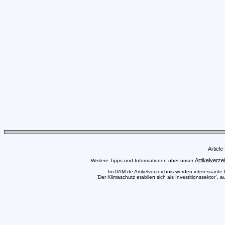
Articl
Artikelverze
Weitere Tipps und Informationen über unser
Im 0AM.de Artikelverzeichnis werden interessante Pr
`Der Klimaschutz etabliert sich als Investitionssektor`,