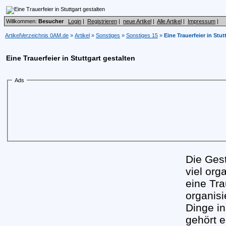
Willkommen:
Besucher
Login
|
Registrieren
|
neue Artikel
|
Alle Artikel
|
Impressum
|
ArtikelVerzeichnis 0AM.de
»
Artikel
»
Sonstiges
»
Sonstiges 15
»
Eine Trauerfeier in Stut
Eine Trauerfeier in Stuttgart gestalten
Ads
Die Gest
viel or
eine Tra
organis
Dinge in
gehört e