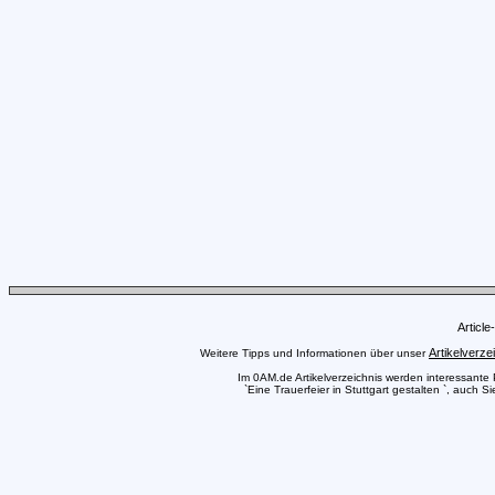
Articl
Artikelverze
Weitere Tipps und Informationen über unser
Im 0AM.de Artikelverzeichnis werden interessante Pr
`Eine Trauerfeier in Stuttgart gestalten `, auch S