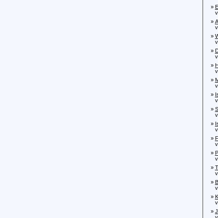
»
E
von
»
A
von
»
W
vo
»
D
von
»
H
von
»
M
von
»
I
von
»
S
von
»
I
von
»
F
von
»
P
von
»
T
von
»
B
von
»
K
vo
»
J
vo