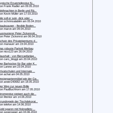
ypische Ersatzteilpreise fü...
 Frank Radler am 09.05.2010
eihnachten in Berlin und Rä...
 Kevin Müller am 17.03.2010
ie soll er sein, dick oder ...
 schrimsalablim am 05.04.2010
taubsauger - flexible Boden...
 marcb am 09.04.2010
usmusterer Peter Zickenrott...
 Peter Zickenrot am 06.04.2010
chutz des Privateigentums d...
 manauer am 19.04.2010
as robuste Parkett Merbau
 nico123 am 26.04.2010
aushalt - von Bierzapfanlag...
 caro_bloggt am 20.04.2010
er Barhocker für Bar oder K...
n Lanew am 23.04.2010
rivatschulen und Internate ...
 achat am 04.05.2010
esigngartenmöbel wie der Ga...
 ander240682 am 18.05.2010
er Weg zur neuen Brille
 PaulBuchhorn am 17.05.2010
trompreise steigen auch die...
 Mentor am 14.06.2010
rundregeln der Tischdekorat...
 telefon am 14.06.2010
eld sparen mit Holzpellets-...
 seoprogger am 03.06.2010