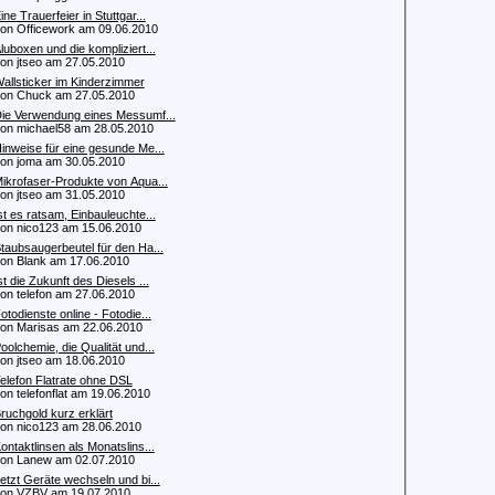
ine Trauerfeier in Stuttgar...
 Officework am 09.06.2010
luboxen und die kompliziert...
 jtseo am 27.05.2010
allsticker im Kinderzimmer
n Chuck am 27.05.2010
ie Verwendung eines Messumf...
 michael58 am 28.05.2010
inweise für eine gesunde Me...
 joma am 30.05.2010
ikrofaser-Produkte von Aqua...
 jtseo am 31.05.2010
st es ratsam, Einbauleuchte...
 nico123 am 15.06.2010
taubsaugerbeutel für den Ha...
 Blank am 17.06.2010
st die Zukunft des Diesels ...
 telefon am 27.06.2010
otodienste online - Fotodie...
 Marisas am 22.06.2010
oolchemie, die Qualität und...
 jtseo am 18.06.2010
elefon Flatrate ohne DSL
 telefonflat am 19.06.2010
ruchgold kurz erklärt
 nico123 am 28.06.2010
ontaktlinsen als Monatslins...
n Lanew am 02.07.2010
etzt Geräte wechseln und bi...
n VZBV am 19.07.2010