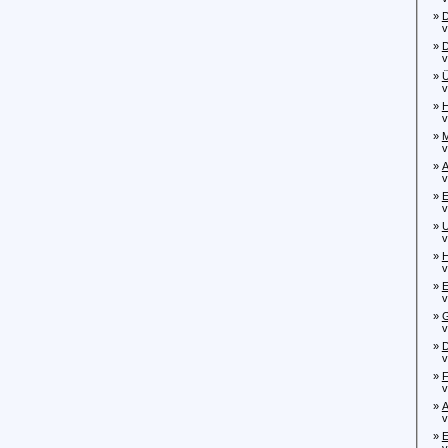
»
D
vo
»
D
vo
»
Ü
von
»
H
von
»
M
von
»
A
von
»
E
von
»
U
von
»
H
von
»
E
von
»
G
von
»
D
von
»
F
von
»
A
von
»
E