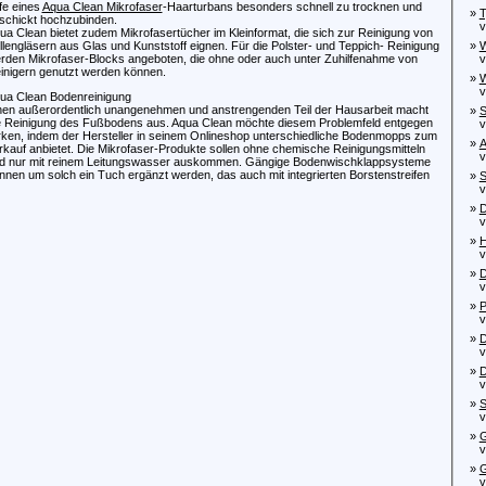
lfe eines
Aqua Clean Mikrofaser
-Haarturbans besonders schnell zu trocknen und
»
T
schickt hochzubinden.
von
ua Clean bietet zudem Mikrofasertücher im Kleinformat, die sich zur Reinigung von
illengläsern aus Glas und Kunststoff eignen. Für die Polster- und Teppich- Reinigung
»
W
rden Mikrofaser-Blocks angeboten, die ohne oder auch unter Zuhilfenahme von
von
inigern genutzt werden können.
»
W
von
ua Clean Bodenreinigung
nen außerordentlich unangenehmen und anstrengenden Teil der Hausarbeit macht
»
S
e Reinigung des Fußbodens aus. Aqua Clean möchte diesem Problemfeld entgegen
von
rken, indem der Hersteller in seinem Onlineshop unterschiedliche Bodenmopps zum
»
A
rkauf anbietet. Die Mikrofaser-Produkte sollen ohne chemische Reinigungsmitteln
von
d nur mit reinem Leitungswasser auskommen. Gängige Bodenwischklappsysteme
nnen um solch ein Tuch ergänzt werden, das auch mit integrierten Borstenstreifen
»
S
von
»
D
von
»
H
von
»
D
vo
»
P
von
»
D
von
»
D
von
»
S
von
»
G
von
»
G
von