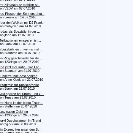
er Klimaschutz etabliert si...
n VZBV am 07.07.2010
as Plissee, der Sonnenschut...
n Lanew am 14.07.2010
ber den Wolken mit DJ Frank...
 mobydisc am 14.07.2010
ydac als Spezialist in der ...
 jtseo am 12.07.2010
ietkautionen einsparen ist ...
 Blank am 12.07.2010
rbeitsbühnen ... wenns mal ...
 Staunton am 20.07.2010
in Ring geschmiedet für die...
 123ringe am 20.07.2010
nd jetzt mal Ruhe - wie Lär...
 Staunton am 21.07.2010
undefreunde beschenken
 Anne Kluck am 22.07.2010
rsatzteile für Kühlschränke
 Blank am 22.07.2010
eld sparen bei Strom- und G...
 Teazy am 23.07.2010
er Hund ist der beste Freun...
 Steffen am 26.07.2010
aszination Goldring
 123ringe am 26.07.2010
cryl Duschwannen im Trend
 ffg777 am 08.08.2010
in Exzentriker unter den St...