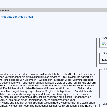
mpressum
|
r-Produkte von Aqua Clean
Soc
Soc
Teil
Lin
sonders im Bereich der Reinigung im Haushalt haben sich Mikrofaser-Tücher in der
hen Vergangenheit als sinnvoll und hilfreich erwiesen. Die Entwicklung basiert auf
m Prinzip der großen Oberfläche, welche auf einfachem Wege Schmutz beseitigt
d zudem sehr viel Feuchtigkeit aufnehmen kann. Viele einzelne, dünne Mikrofasern
rden zu einem Faden versponnen, der wiederum zu einem Tuch weiterverarbeitet
rd. Die Tücher sind in vielen Farben und Formen erhältlich und zum Teil auf eine
naue Nutzungsrichtung zugeschnitten. So gibt es beispielsweise Bandtücher, die
ch besonders für die Reinigung von Motorrad und Auto eignen. Da die Haustiere
bei nicht zu kurz kommen dürfen, ist ein spezielles Aqua Clean Hundehandtuch
hältlich, das durch einen Reinigungsschaum ergänzt werden kann.
r Küche und Bad gibt es ein Spültuch, Geschirrtuch, Kosmetiktuch und auch einen
Wei
smetik-Handschuh. Wem das nicht genug ist, der kann versuchen, seine Haare mit