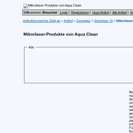
Willkommen:
Besucher
Login
|
Registrieren
|
neue Artikel
|
Alle Artikel
|
I
ArtikelVerzeichnis 0AM.de
»
Artikel
»
Sonstiges
»
Sonstiges 15
»
Mikrofase
Mikrofaser-Produkte von Aqua Clean
Ads
Be
na
de
un
we
wi
ge
si
da
er
Fü
Ko