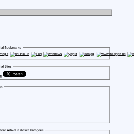
ial Bookmarks
ial Sites
en
ks
tere Artikel in dieser Kategorie