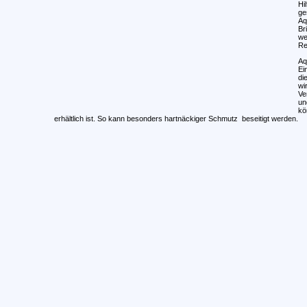
Hi
ge
Aq
Br
we
Re
Aq
Ei
di
wi
Ve
un
kö
erhältlich ist. So kann besonders hartnäckiger Schmutz beseitigt werden.