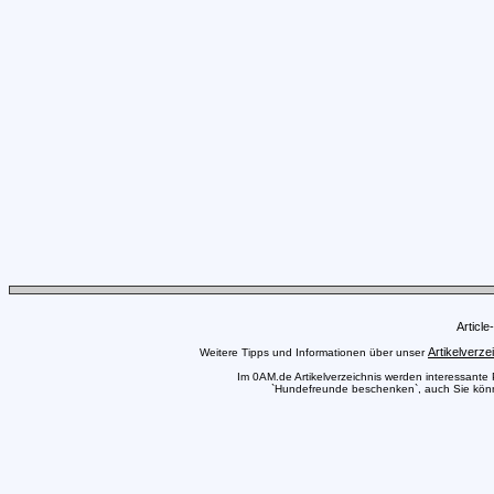
Articl
Artikelverze
Weitere Tipps und Informationen über unser
Im 0AM.de Artikelverzeichnis werden interessante Pr
`Hundefreunde beschenken`, auch Sie können