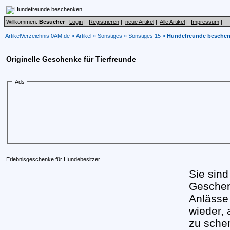
Willkommen:
Besucher
Login
|
Registrieren
|
neue Artikel
|
Alle Artikel
|
Impressum
|
ArtikelVerzeichnis 0AM.de
»
Artikel
»
Sonstiges
»
Sonstiges 15
»
Hundefreunde besche
Originelle Geschenke für Tierfreunde
Ads
Erlebnisgeschenke für Hundebesitzer
Sie sin
Geschen
Anlässe
wieder,
zu schen