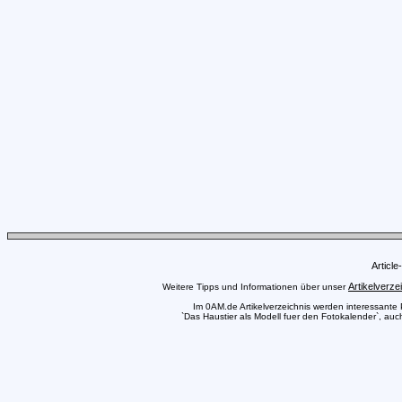
Articl
Artikelverze
Weitere Tipps und Informationen über unser
Im 0AM.de Artikelverzeichnis werden interessante Pr
`Das Haustier als Modell fuer den Fotokalender`, auc