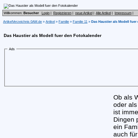
Willkommen:
Besucher
Login
|
Registrieren
|
neue Artikel
|
Alle Artikel
|
Impressum
|
ArtikelVerzeichnis 0AM.de
»
Artikel
»
Familie
»
Familie 11
»
Das Haustier als Modell fuer
Das Haustier als Modell fuer den Fotokalender
Ads
Ob als 
oder als
ist imme
Dingen p
ein Fami
auch für