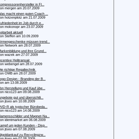
ompressorenhersteller in Fl...
 mergen am 20.07.2009
as macht einen guten Coach ...
 hotzenplotz am 21.07.2009
ufriedenheit im Job durch e...
 mokonopr am 23.07.2009
eitarbeit aktuell
 Steffen am 10.09.2009
irmengeschenke müssen trend...
 Network am 28.07.2009
arkenbildung und ihre Grund...
n wazek am 27.07.2009
ncentive Helitransair
 webengel am 28.07.2009
ie richtige Regaltechnik
n OMB am 28.07.2009
ogo-Design - Branding der B...
von am 13.08.2009
on Herstellung und Kauf übe...
 nico123 am 09.08.2009
ngebote gut und übersichtli...
 jtseo am 10.08.2009
VD-R als typischer Bürobeda...
 nico123 am 14.08.2009
amensschilder und Magnet-Na...
 identmarket am 06.08.2009
ampf um jeden Kunden - Disp...
 jtseo am 07.08.2009
ltgoldankauf zu Recyclingzw...
 jtseo am 07.08.2009