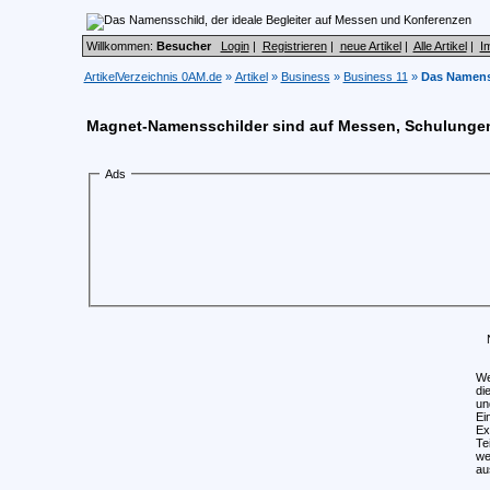
Willkommen:
Besucher
Login
|
Registrieren
|
neue Artikel
|
Alle Artikel
|
I
ArtikelVerzeichnis 0AM.de
»
Artikel
»
Business
»
Business 11
»
Das Namenss
Magnet-Namensschilder sind auf Messen, Schulunge
Ads
We
di
un
Ei
Ex
Te
we
au