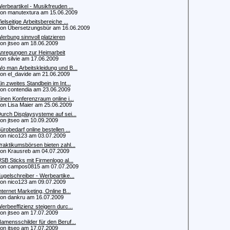
erbeartikel - Musikfreuden ...
 manutextura am 15.06.2009
ielseitige Arbeitsbereiche ...
 Übersetzungsbür am 16.06.2009
erbung sinnvoll platzieren
 jtseo am 18.06.2009
nregungen zur Heimarbeit
 silvie am 17.06.2009
o man Arbeitskleidung und B...
 el_davide am 21.06.2009
in zweites Standbein im Int...
 contendia am 23.06.2009
inen Konferenzraum online i...
 Lisa Maier am 25.06.2009
urch Displaysysteme auf sei...
 jtseo am 10.09.2009
ürobedarf online bestellen ...
 nico123 am 03.07.2009
raktikumsbörsen bieten zahl...
 Krausreb am 04.07.2009
SB Sticks mit Firmenlogo al...
n campos0815 am 07.07.2009
ugelschreiber - Werbeartike...
 nico123 am 09.07.2009
nternet Marketing, Online B...
 dankru am 16.07.2009
erbeeffizienz steigern durc...
 jtseo am 17.07.2009
amensschilder für den Beruf...
 jtseo am 17.07.2009