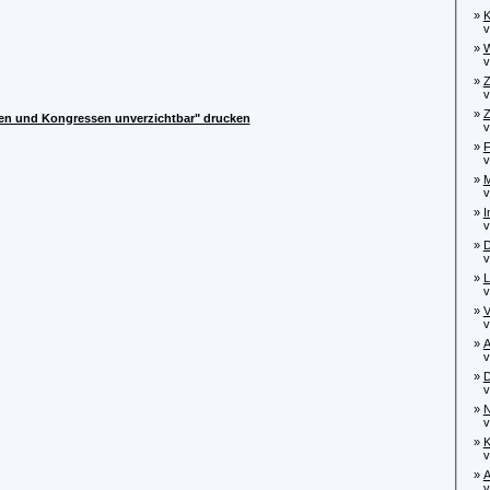
»
K
von
»
W
von
»
Z
von
»
Z
gen und Kongressen unverzichtbar" drucken
von
»
F
von
»
M
vo
»
I
von
»
D
vo
»
L
»
V
von
»
A
von
»
D
von
»
N
von
»
K
von
»
A
von