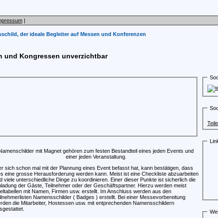
mpressum
|
child, der ideale Begleiter auf Messen und Konferenzen
n und Kongressen unverzichtbar
Soc
Soc
Teil
Lin
Namenschilder mit Magnet gehören zum festen Bestandteil eines jeden Events und
einer jeden Veranstaltung.
r sich schon mal mit der Plannung eines Event befasst hat, kann bestätigen, dass
es eine grosse Herausforderung werden kann. Meist ist eine Checkliste abzuarbeiten
d viele unterschiedliche Dinge zu koordinieren. Einer dieser Punkte ist sicherlich die
nladung der Gäste, Teilnehmer oder der Geschäftspartner. Hierzu werden meist
eltabellen mit Namen, Firmen usw. erstellt. Im Anschluss werden aus den
ilnehmerlisten Namensschilder ( Badges ) erstellt. Bei einer Messevorbereitung
rden die Mitarbeiter, Hostessen usw. mit entprechenden Namensschildern
sgestattet.
Wei