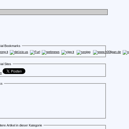
ial Bookmarks
ial Sites
en
ks
tere Artikel in dieser Kategorie