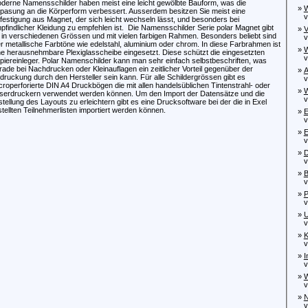
derne Namensschilder haben meist eine leicht gewölbte Bauform, was die
»
W
pasung an die Körperform verbessert. Ausserdem besitzen Sie meist eine
von
festigung aus Magnet, der sich leicht wechseln lässt, und besonders bei
pfindlicher Kleidung zu empfehlen ist. Die Namensschilder Serie polar Magnet gibt
»
V
 in verschiedenen Grössen und mit vielen farbigen Rahmen. Besonders beliebt sind
von
er metallische Farbtöne wie edelstahl, aluminium oder chrom. In diese Farbrahmen ist
»
W
ne herausnehmbare Plexiglasscheibe eingesetzt. Diese schützt die eingesetzten
von
piereinleger. Polar Namenschilder kann man sehr einfach selbstbeschriften, was
rade bei Nachdrucken oder Kleinauflagen ein zeitlicher Vorteil gegenüber der
»
A
druckung durch den Hersteller sein kann. Für alle Schildergrössen gibt es
von
croperforierte DIN A4 Druckbögen die mit allen handelsüblichen Tintenstrahl- oder
»
W
serdruckern verwendet werden können. Um den Import der Datensätze und die
von
stellung des Layouts zu erleichtern gibt es eine Drucksoftware bei der die in Exel
stellten Teilnehmerlisten importiert werden können.
»
E
von
»
E
von
»
D
von
»
B
von
»
P
von
»
U
vo
»
K
von
»
I
von
»
W
von
»
N
von