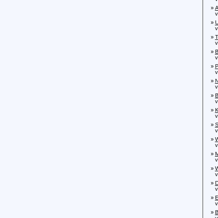
»
A
von
»
U
von
»
T
von
»
B
von
»
P
von
»
N
von
»
B
von
»
K
von
»
S
von
»
W
von
»
M
von
»
W
vo
»
D
von
»
E
von
»
B