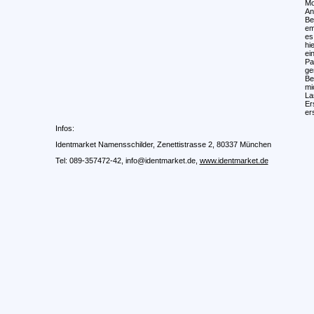
Mo
An
Be
em
es
hi
ei
Pa
ge
Be
mi
La
Er
er
Infos:
Identmarket Namensschilder, Zenettistrasse 2, 80337 München
Tel: 089-357472-42, info@identmarket.de,
www.identmarket.de