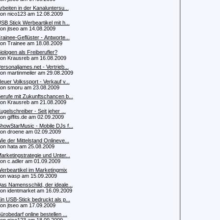
rbeiten in der Kanaluntersu...
 nico123 am 12.08.2009
SB Stick Werbeartikel mit h...
 jtseo am 14.08.2009
rainee-Geflüster - Antworte...
 Trainee am 18.08.2009
iologen als Freiberufler?
 Krausreb am 16.08.2009
ersonaljames.net - Vertrieb...
 martinmeiler am 29.08.2009
euer Volkssport - Verkauf v...
 smoru am 23.08.2009
erufe mit Zukunftschancen b...
 Krausreb am 21.08.2009
ugelschreiber - Seit jeher ...
 giffits.de am 02.09.2009
howStarMusic - Mobile DJs f...
 droene am 02.09.2009
ie der Mittelstand Onlineve...
 hata am 25.08.2009
arketingstrategie und Unter...
 c.adler am 01.09.2009
erbeartikel im Marketingmix
n wasp am 15.09.2009
as Namensschild, der ideale...
 identmarket am 16.09.2009
in USB-Stick bedruckt als p...
 jtseo am 17.09.2009
ürobedarf online bestellen ...