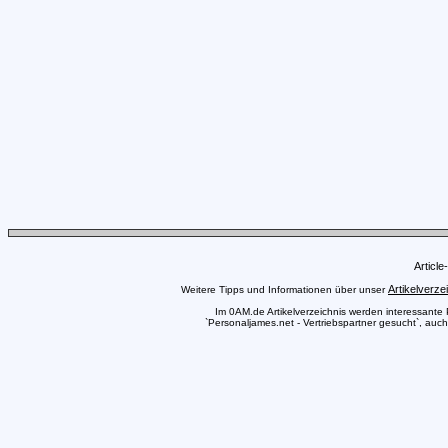
Articl
Artikelverze
Weitere Tipps und Informationen über unser
Im 0AM.de Artikelverzeichnis werden interessante Pr
`Personaljames.net - Vertriebspartner gesucht`, auch