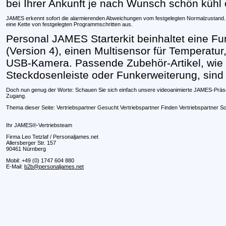
bei Ihrer Ankunft je nach Wunsch schön kühl
JAMES erkennt sofort die alarmierenden Abweichungen vom festgelegten Normalzustand. 
eine Kette von festgelegten Programmschritten aus.
Personal JAMES Starterkit beinhaltet eine Fu
(Version 4), einen Multisensor für Temperatu
USB-Kamera. Passende Zubehör-Artikel, wie 
Steckdosenleiste oder Funkerweiterung, sind e
Doch nun genug der Worte: Schauen Sie sich einfach unsere videoanimierte JAMES-Präs
Zugang.
Thema dieser Seite: Vertriebspartner Gesucht Vertriebspartner Finden Vertriebspartner S
Ihr JAMES®-Vertriebsteam
Firma Leo Tetzlaf / Personaljames.net
Allersberger Str. 157
90461 Nürnberg
Mobil: +49 (0) 1747 604 880
E-Mail:
b2b@personaljames.net