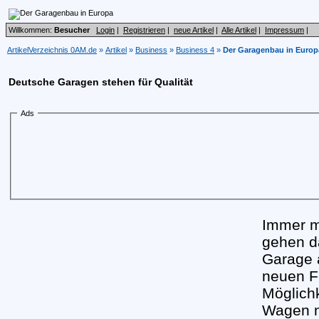
Willkommen:
Besucher
Login
|
Registrieren
|
neue Artikel
|
Alle Artikel
|
Impressum
|
ArtikelVerzeichnis 0AM.de
»
Artikel
»
Business
»
Business 4
»
Der Garagenbau in Europ
Deutsche Garagen stehen für Qualität
Ads
Immer m
gehen da
Garage 
neuen F
Möglichk
Wagen n