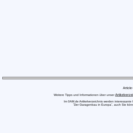
Articl
Artikelverze
Weitere Tipps und Informationen über unser
Im 0AM.de Artikelverzeichnis werden interessante Pr
`Der Garagenbau in Europa`, auch Sie könne