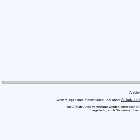
Articl
Artikelverze
Weitere Tipps und Informationen über unser
Im 0AM.de Artikelverzeichnis werden interessante Pr
`Siegellack`, auch Sie können hier 