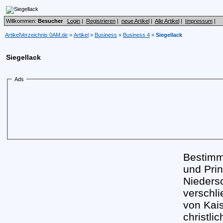
Willkommen:
Besucher
Login
|
Registrieren
|
neue Artikel
|
Alle Artikel
|
Impressum
|
ArtikelVerzeichnis 0AM.de
»
Artikel
»
Business
»
Business 4
»
Siegellack
Siegellack
Ads
Bestimmt
und Pri
Niedersc
verschli
von Kai
christli