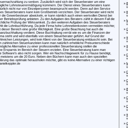
euernachzahlung zu senken. Zusätzlich wird sich der Steuerberater um eine
»
B
gliche Lohnsteuerermäßigung kümmern. Der Dienst eines Steuerberaters kann
von
türlich nicht nur von Einzelpersonen beansprucht werden. Denn auf den Service
nes Steuerberaters kann kein Großbetrieb verzichten. Der Steuerberater wird nicht
»
K
r die Gewerbesteuer abwickeln, er kann nämlich auch einen wertvollen Dienst bei
von
ner Betriebsprüfung anbieten. Zu den Aufgaben des Beraters zählt in diesem Fall die
»
M
chtliche Prüfung der Wirksamkeit. Zu den weiteren Aufgaben des Steuerberaters
vo
hlt die Lohnbuchführung. Da jede Firma hohe Lohnnebenkosten vermeiden möchte;
t dieser Bereich eine große Wichtigkeit. Eine große Beachtung hat auch die
»
G
nanzbuchhaltung verdient. Diese Buchhaltung verrät wie es um die Finanzen der
von
rma steht und wird ebenfalls von einem Steuerberater geführt. Auf Grund der
»
W
hlreichen Leistungen, wird kein Klient von der Steuerberatung enttäuscht sein. Bei
vo
n zahlreichen Steuerkanzleien kann man natürlich erhebliche Preisunterschiede
liche Alternative zu einer professionellen Steuerberatung stellen die
»
W
ne Ersparnis im Bereich der Steuern erzielen. Eine Steuerberatung kann man
vo
e Software's also nicht sorgen. Wer ein Nachschlagewerk für zu Hause benötigt,
»
D
s meistens um die 20 Euro. Neben den Büchern kann man auch den speziellen
von
ärung das optimale herausholen möchte, gibt es keine Alternative zu einer richtigen
anielkeppler.de
»
M
von
»
D
von
»
D
von
»
B
von
»
D
von
»
D
von
»
W
von
»
G
von