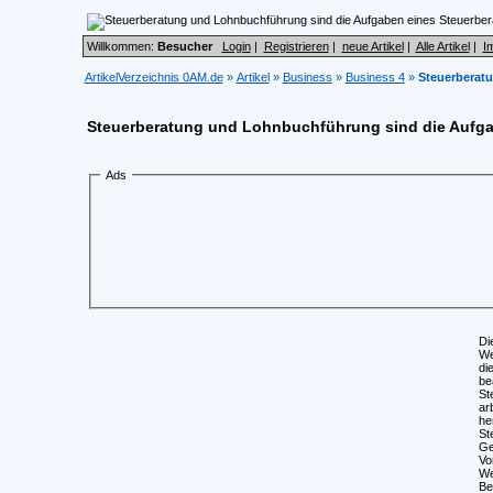
Willkommen:
Besucher
Login
|
Registrieren
|
neue Artikel
|
Alle Artikel
|
I
ArtikelVerzeichnis 0AM.de
»
Artikel
»
Business
»
Business 4
»
Steuerberat
Steuerberatung und Lohnbuchführung sind die Aufga
Ads
Di
We
di
be
St
ar
he
St
Ge
Vo
We
Be