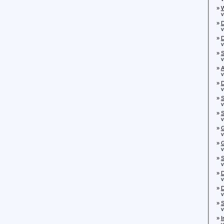
»
W
von
»
D
von
»
D
von
»
S
von
»
A
von
»
D
von
»
S
von
»
S
von
»
G
von
»
G
von
»
S
von
»
D
von
»
D
von
»
S
von
»
I