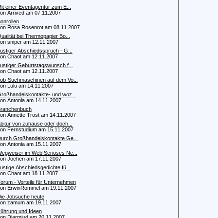
it einer Eventagentur zum E...
 Arrived am 07.11.2007
onrollen
 Rosa Rosenrot am 08.11.2007
ualität bei Thermopapier Bo...
 sniper am 12.11.2007
ustiger Abschiedsspruch - G...
 Chaot am 12.11.2007
ustiger Geburtstagswunsch f...
 Chaot am 12.11.2007
ob-Suchmaschinen auf dem Vo...
 Lulu am 14.11.2007
roßhandelskontakte- und woz...
 Antonia am 14.11.2007
ranchenbuch
 Annette Trost am 14.11.2007
bitur von zuhause oder doch...
 Fernstudium am 15.11.2007
urch Großhandelskontakte Ge...
 Antonia am 15.11.2007
egweiser im Web Seriöses Ne...
 Jochen am 17.11.2007
ustige Abschiedsgedichte fü...
 Chaot am 18.11.2007
orum - Vorteile für Unternehmen
 ErwinRommel am 19.11.2007
ie Jobsuche heute
n zamum am 19.11.2007
ührung und Ideen
 Diarmiud am 20.11.2007