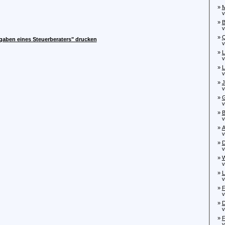
»
M
von
»
B
von
»
Q
gaben eines Steuerberaters" drucken
von
»
L
von
»
L
von
»
J
von
»
G
von
»
B
von
»
A
von
»
D
von
»
W
von
»
L
von
»
F
von
»
D
vo
»
F
von