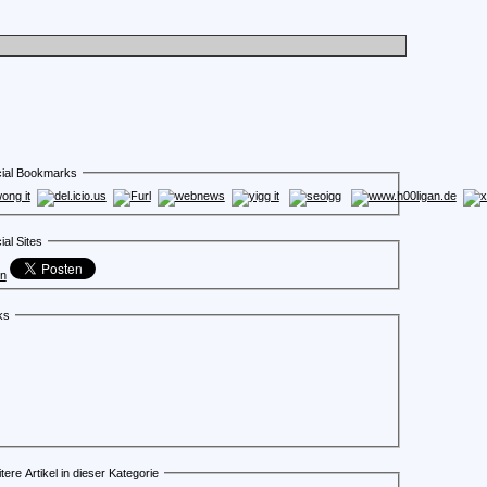
ial Bookmarks
ial Sites
en
ks
tere Artikel in dieser Kategorie