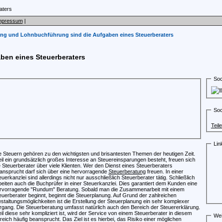
mpressum
|
ung und Lohnbuchführung sind die Aufgaben eines Steuerberaters
ben eines Steuerberaters
Soc
Soc
Teil
Lin
e Steuern gehören zu den wichtigsten und brisantesten Themen der heutigen Zeit.
il ein grundsätzlich großes Interesse an Steuereinsparungen besteht, freuen sich
e Steuerberater über viele Klienten. Wer den Dienst eines Steuerberaters
ansprucht darf sich über eine hervorragende
Steuerberatung
freuen. In einer
euerkanzlei sind allerdings nicht nur ausschließlich Steuerberater tätig. Schließlich
beiten auch die Buchprüfer in einer Steuerkanzlei. Dies garantiert dem Kunden eine
rvorragende "Rundum" Beratung. Sobald man die Zusammenarbeit mit einem
euerberater beginnt, beginnt die Steuerplanung. Auf Grund der zahlreichen
staltungsmöglichkeiten ist die Erstellung der Steuerplanung ein sehr komplexer
rgang. Die Steuerberatung umfasst natürlich auch den Bereich der Steuererklärung.
il diese sehr kompliziert ist, wird der Service von einem Steuerberater in diesem
Wei
reich häufig beansprucht. Das Ziel ist es hierbei, das Risiko einer möglichen