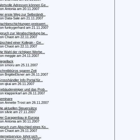
ertvolle Adressen können Ge...
 Antonia am 20.11.2007
er erste Weg zur Selbständi...
 Data-Sale am 21.11.2007
achbeschichtungen preiswert...
 funkygerhard am 21.11.2007
pruch zur Verabschiedung be...
 Chaot am 22.11.2007
bschied einer Kollegin - Ge...
 Chaot am 22.11.2007
ie Wahl der richtigen Werbe...
 meggie am 24.11.2007
iegellack
 smoru am 25.11.2007
chreibbüros sparen Zeit
 BrigitteElsner am 26.11.2007
rosshändler Info Portal für...
 qkai am 26.11.2007
ebäudereiniger und das Prob...
 klapperkarl am 26.11.2007
eminare
 Annette Trost am 26.11.2007
ie aktuellen Steuersätze
 silvie am 27.11.2007
er Garagenbau in Europa
 Antonia am 30.11.2007
pruch zum Abschied eines Ko...
 Chaot am 29.11.2007
nternetservice- lohnt sich ...