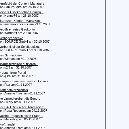
erufsbild der Content Managers
 SaburoSakai am 25.10.2007
eine 3D Sticker ohne Doming...
 Henne74 am 28.10.2007
atratzen-Kontor - Matratzen...
n madmaxxxxxxxx am 29.10.2007
ebührenfreies Girokonto
 WernerH am 29.10.2007
erbegeschenke
n SOURCE GmbH am 30.10.2007
erbemittel der Schlüssel zu...
n SOURCE GmbH am 30.10.2007
as Schreibbüro
 Wittrien am 30.10.2007
itarbeiterdelikte aufklären...
 s2l3 am 31.10.2007
roppshiping Portal
 q-kai am 31.10.2007
umper - Baumaschinen im Einsatz
 Flair am 01.11.2007
ranchenverzeichnis
 Annette Trost am 01.11.2007
ie Limited erobert die Bund...
 Pikary am 01.11.2007
er DAD Deutscher Adressdien...
 Rosa Rosenrot am 04.11.2007
elche Fragen in einen Frage...
 Marketing am 05.11.2007
roßhandel
 Annette Trost am 07.11.2007