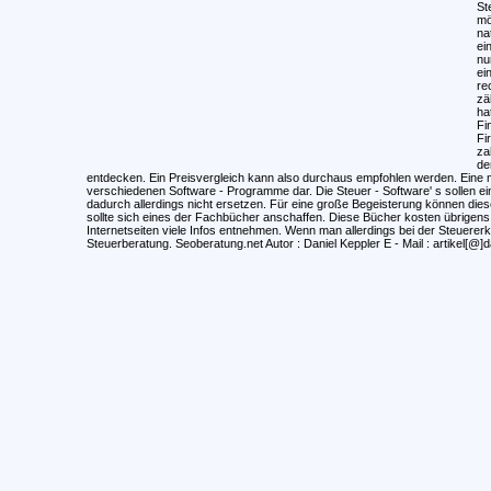
St
mö
na
ei
nu
ei
re
zä
ha
Fi
Fi
za
de
entdecken. Ein Preisvergleich kann also durchaus empfohlen werden. Eine mög
verschiedenen Software - Programme dar. Die Steuer - Software' s sollen ei
dadurch allerdings nicht ersetzen. Für eine große Begeisterung können dies
sollte sich eines der Fachbücher anschaffen. Diese Bücher kosten übrigen
Internetseiten viele Infos entnehmen. Wenn man allerdings bei der Steuererkl
Steuerberatung. Seoberatung.net Autor : Daniel Keppler E - Mail : artikel[@]d