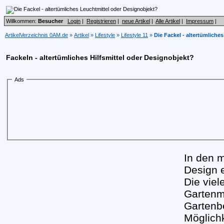
Willkommen:
Besucher
Login
|
Registrieren
|
neue Artikel
|
Alle Artikel
|
Impressum
|
ArtikelVerzeichnis 0AM.de
»
Artikel
»
Lifestyle
»
Lifestyle 11
»
Die Fackel - altertümliche
Fackeln - altertümliches Hilfsmittel oder Designobjekt?
Ads
In den 
Design 
Die vie
Gartenm
Gartenbe
Möglich