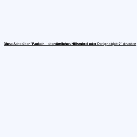
Diese Seite über "Fackeln - altertümliches Hilfsmittel oder Designobjekt?" drucken