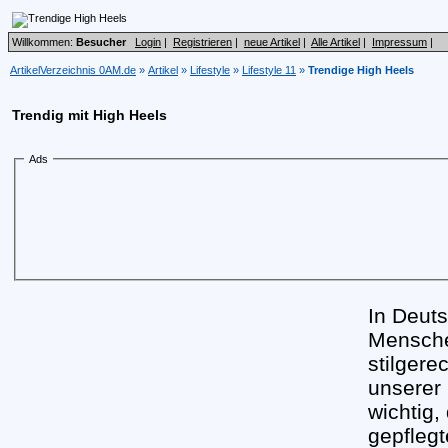
Willkommen:
Besucher
Login
|
Registrieren
|
neue Artikel
|
Alle Artikel
|
Impressum
|
ArtikelVerzeichnis 0AM.de
»
Artikel
»
Lifestyle
»
Lifestyle 11
»
Trendige High Heels
Trendig mit High Heels
Ads
In Deut
Mensche
stilgere
unserer 
wichtig,
gepflegt