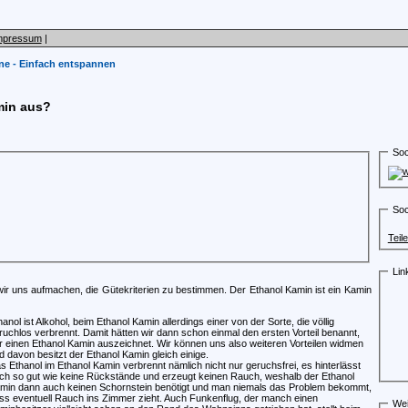
mpressum
|
ne - Einfach entspannen
min aus?
Soc
Soc
Teil
Lin
or wir uns aufmachen, die Gütekriterien zu bestimmen. Der Ethanol Kamin ist ein Kamin
hanol ist Alkohol, beim Ethanol Kamin allerdings einer von der Sorte, die völlig
ruchlos verbrennt. Damit hätten wir dann schon einmal den ersten Vorteil benannt,
r einen Ethanol Kamin auszeichnet. Wir können uns also weiteren Vorteilen widmen
d davon besitzt der Ethanol Kamin gleich einige.
s Ethanol im Ethanol Kamin verbrennt nämlich nicht nur geruchsfrei, es hinterlässt
ch so gut wie keine Rückstände und erzeugt keinen Rauch, weshalb der Ethanol
min dann auch keinen Schornstein benötigt und man niemals das Problem bekommt,
ss eventuell Rauch ins Zimmer zieht. Auch Funkenflug, der manch einen
Wei