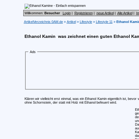
Willkommen:
Besucher
Login
|
Registrieren
|
neue Artikel
|
Alle Artikel
|
I
ArtikelVerzeichnis 0AM.de
»
Artikel
»
Lifestyle
»
Lifestyle 11
»
Ethanol Kami
Ethanol Kamin  was zeichnet einen guten Ethanol Ka
Ads
Klären wir vielleicht erst einmal, was ein Ethanol Kamin eigentlich ist, bev
ohne Schornstein, der statt mit Holz mit Ethanol befeuert wird.
Et
ge
de
un
Da
au
Ka
da