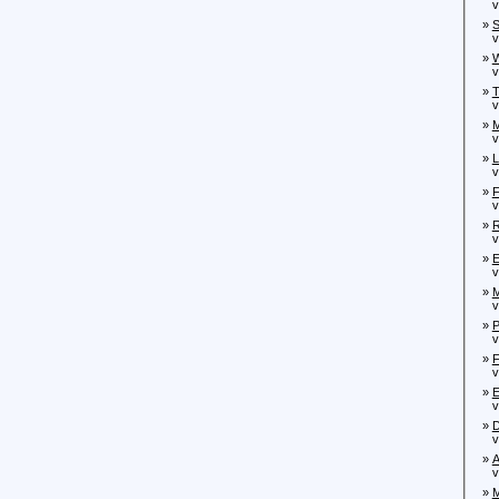
von
»
S
von
»
W
von
»
T
von
»
M
von
»
L
von
»
F
von
»
R
von
»
E
von
»
M
von
»
P
von
»
F
von
»
E
von
»
D
von
»
A
von
»
M