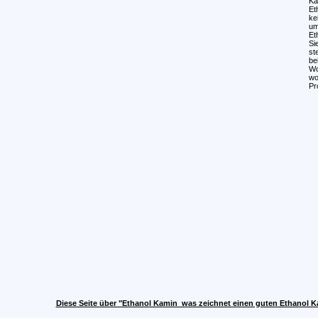
Ka
Et
ke
um
Et
Si
st
be
Wo
wo
Pr
Diese Seite über "Ethanol Kamin  was zeichnet einen guten Ethanol 