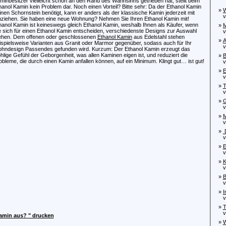
minbesitzer vielleicht schon an den Rand des Wahnsinns getrieben hat, stellt beim
hanol Kamin kein Problem dar. Noch einen Vorteil? Bitte sehr: Da der Ethanol Kamin
»
W
inen Schornstein benötigt, kann er anders als der klassische Kamin jederzeit mit
von
ziehen. Sie haben eine neue Wohnung? Nehmen Sie Ihren Ethanol Kamin mit!
hanol Kamin ist keineswegs gleich Ethanol Kamin, weshalb Ihnen als Käufer, wenn
»
M
e sich für einen Ethanol Kamin entscheiden, verschiedenste Designs zur Auswahl
von
ehen. Dem offenen oder geschlossenen
Ethanol Kamin
aus Edelstahl stehen
»
A
ispielsweise Varianten aus Granit oder Marmor gegenüber, sodass auch für Ihr
von
hndesign Passendes gefunden wird. Kurzum: Der Ethanol Kamin erzeugt das
hlige Gefühl der Geborgenheit, was allen Kaminen eigen ist, und reduziert die
»
B
obleme, die durch einen Kamin anfallen können, auf ein Minimum. Klingt gut… ist gut!
von
»
E
von
»
T
von
»
G
von
»
M
von
»
D
von
»
E
von
»
K
von
»
B
von
»
I
von
»
T
von
Kamin aus? " drucken
»
W