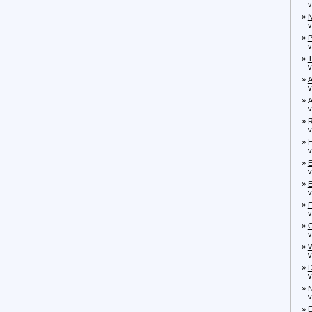
von
»
N
von
»
P
von
»
T
von
»
A
von
»
A
von
»
R
von
»
H
von
»
E
von
»
E
von
»
F
von
»
G
von
»
W
vo
»
D
von
»
N
von
»
E