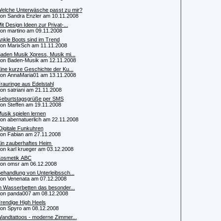
elche Unterwäsche passt zu mir?
 Sandra Enzler am 10.11.2008
it Design Ideen zur Privat-...
 martino am 09.11.2008
nkle Boots sind im Trend
 MarixSch am 11.11.2008
aden Musik Xpress, Musik mi...
 Baden-Musik am 12.11.2008
ine kurze Geschichte der Ku...
 AnnaMaria01 am 13.11.2008
rauringe aus Edelstahl
 satriani am 21.11.2008
eburtstagsgrüße per SMS
 Steffen am 19.11.2008
usik spielen lernen
 abernatuerlich am 22.11.2008
igitale Funkuhren
 Fabian am 27.11.2008
in zauberhaftes Heim
 karl krueger am 03.12.2008
osmetik ABC
 omsr am 06.12.2008
ehandlung von Unterleibssch...
 Venenata am 07.12.2008
n Wasserbetten das besonder...
 panda007 am 08.12.2008
rendige High Heels
 Spyro am 08.12.2008
andtattoos - moderne Zimmer...