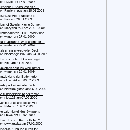
 Flavio am 16.01.2009
icht nur T-Shirts lassen si...
 Paulienmaus am 19.01.2009
hantasievoll, Inspirierend,...
 Kimi am 28.01.2009
iger of Sweden - eine Schne...
 MaryandPaul am 20.01.2009
rmbanduhren - Die Entwicklung
 winter am 27.01.2009
utomatikuhren werden immer ...
 winter am 27.01.2009
eisen mit niveauvoller Begl...
 blackangel1966 am 24.01.2009
errenschuhe - Das wichtigst...
 King am 24.01.2009
delstahlschmuck wird immer ...
 winter am 28.01.2009
ntwicklung der Bademode
 eleven44 am 03.02.2009
ertigparkett mit allen Schi...
 bioraum gmbh am 06.02.2009
esundheitliche Aspekte von ...
 nico123 am 07.02.2009
er berät einen bei der Einr...
n KMA am 13.02.2009
ie Leichtigkeit des Swingens
 i-fewo am 15.02.2009
euer Trend - Kosmetik für M...
 sylwiagalka am 17.02.2009
in tolles Zuhause durch far...