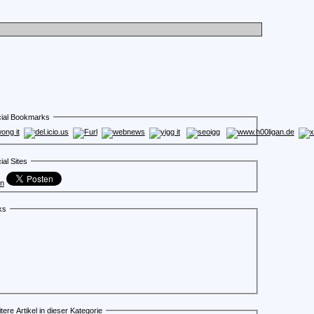
ial Bookmarks
ial Sites
en
ks
tere Artikel in dieser Kategorie