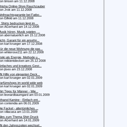
 timsen am 11.12.2008
hisha Online-Shop Rauchzauber
 Jrok am 11.12.2008
eihnachtsgarantie bei Fatbo...
 Eilfeld am 11.12.2008
 Shirts bedrucken liegt im ...
 AGerhard am 14.12.2008
usik hören, Musik spielen, ...
 abernatuerlich am 15.12.2008
icht- Garant für ein ansehn...
 karl krueger am 17.12.2008
ür die neue Wohnung die pas...
 whiterose211 am 22.12.2008
eiki als Energie, Methode u...
 reikientdecken am 25.12.2008
infaches und kreatives Gest...
 jtseo am 23.12.2008
it Hilfe von eleganten Deck...
 karl krueger am 02.01.2009
arfümshops im world wide web
 karl krueger am 02.01.2009
lirt Tipps für Männer - Wie...
 leonardbaumgard am 03.01.2009
thanol Kamine - Einfach ent...
 contendia am 06.01.2009
ie Fackel - altertümliches ...
 villacasa am 13.01.2009
lles zum Thema Shirt Druck
 AGerhard am 14.01.2009
it den Jahreszeiten wechsel...