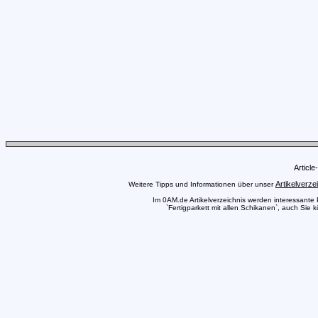
Articl
Artikelverze
Weitere Tipps und Informationen über unser
Im 0AM.de Artikelverzeichnis werden interessante Pr
`Fertigparkett mit allen Schikanen`, auch Sie 