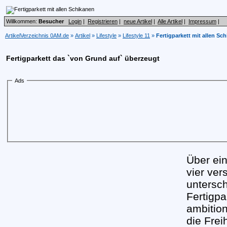
Willkommen:
Besucher
Login
|
Registrieren
|
neue Artikel
|
Alle Artikel
|
Impressum
|
ArtikelVerzeichnis 0AM.de
»
Artikel
»
Lifestyle
»
Lifestyle 11
»
Fertigparkett mit allen Sc
Fertigparkett das `von Grund auf` überzeugt
Ads
Über ei
vier ver
untersch
Fertigpa
ambitio
die Frei