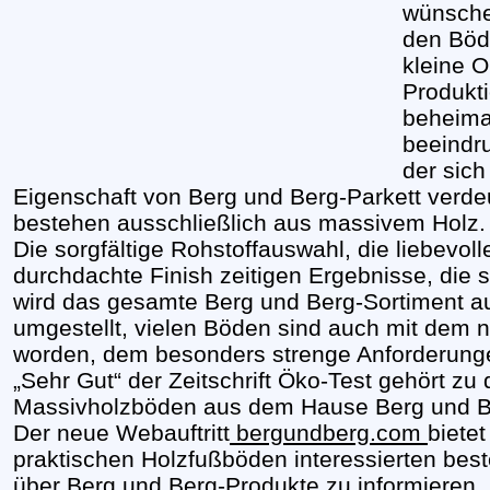
wünschen
den Böde
kleine O
Produkt
beheima
beeindr
der sich
Eigenschaft von Berg und Berg-Parkett verde
bestehen ausschließlich aus massivem Holz.
Die sorgfältige Rohstoffauswahl, die liebevol
durchdachte Finish zeitigen Ergebnisse, die 
wird das gesamte Berg und Berg-Sortiment auf
umgestellt, vielen Böden sind auch mit dem 
worden, dem besonders strenge Anforderunge
„Sehr Gut“ der Zeitschrift Öko-Test gehört zu 
Massivholzböden aus dem Hause Berg und B
Der neue Webauftritt
bergundberg.com
biete
praktischen Holzfußböden interessierten bes
über Berg und Berg-Produkte zu informieren. 