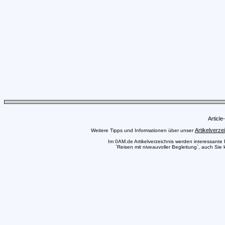
Articl
Artikelverze
Weitere Tipps und Informationen über unser
Im 0AM.de Artikelverzeichnis werden interessante Pr
`Reisen mit niveauvoller Begleitung`, auch Sie 