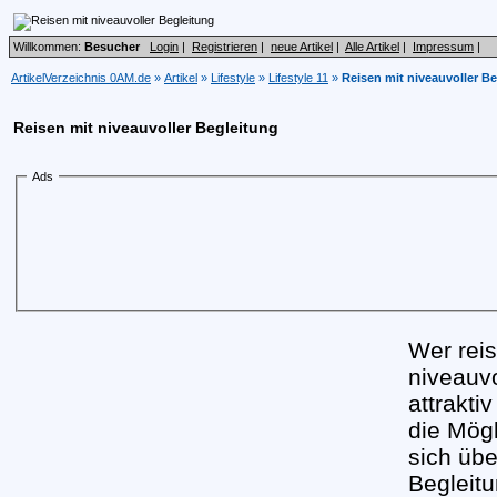
Willkommen:
Besucher
Login
|
Registrieren
|
neue Artikel
|
Alle Artikel
|
Impressum
|
ArtikelVerzeichnis 0AM.de
»
Artikel
»
Lifestyle
»
Lifestyle 11
»
Reisen mit niveauvoller B
Reisen mit niveauvoller Begleitung
Ads
Wer reis
niveauvo
attrakti
die Mög
sich übe
Begleit