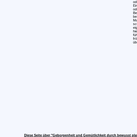
od
Ei
od
Be
be
Ma
sc
ei
hi
fü
fr
üb
Diese Seite über "Geborgenheit und Gemütlichkeit durch bewusst plat