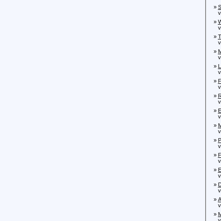
»
S
von
»
W
von
»
T
von
»
M
von
»
L
von
»
F
von
»
R
von
»
E
von
»
M
von
»
P
von
»
F
von
»
E
von
»
D
von
»
A
von
»
M
von