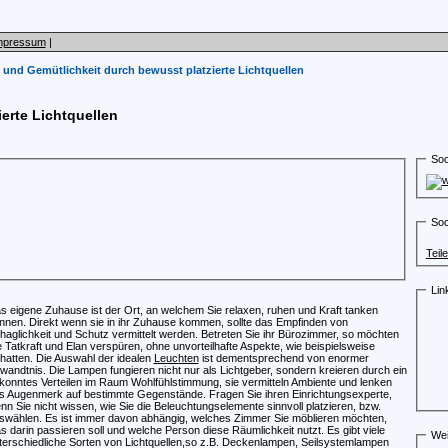
mpressum
|
und Gemütlichkeit durch bewusst platzierte Lichtquellen
erte Lichtquellen
Soc
Soc
Teil
Lin
s eigene Zuhause ist der Ort, an welchem Sie relaxen, ruhen und Kraft tanken
nnen. Direkt wenn sie in ihr Zuhause kommen, sollte das Empfinden von
haglichkeit und Schutz vermittelt werden. Betreten Sie ihr Bürozimmer, so möchten
e Tatkraft und Elan verspüren, ohne unvorteilhafte Aspekte, wie beispielsweise
hatten. Die Auswahl der idealen
Leuchten
ist dementsprechend von enormer
wandtnis. Die Lampen fungieren nicht nur als Lichtgeber, sondern kreieren durch ein
konntes Verteilen im Raum Wohlfühlstimmung, sie vermitteln Ambiente und lenken
s Augenmerk auf bestimmte Gegenstände. Fragen Sie ihren Einrichtungsexperte,
nn Sie nicht wissen, wie Sie die Beleuchtungselemente sinnvoll platzieren, bzw.
swählen. Es ist immer davon abhängig, welches Zimmer Sie möblieren möchten,
s darin passieren soll und welche Person diese Räumlichkeit nutzt. Es gibt viele
Wei
terschiedliche Sorten von Lichtquellen,so z.B. Deckenlampen, Seilsystemlampen