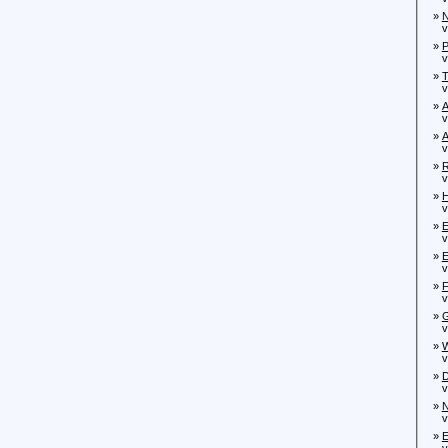
»
N
von
»
P
von
»
T
von
»
A
von
»
A
von
»
R
von
»
H
von
»
E
von
»
E
von
»
F
von
»
G
von
»
W
vo
»
D
von
»
N
von
»
E