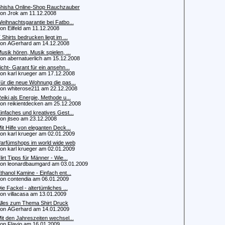
hisha Online-Shop Rauchzauber
 Jrok am 11.12.2008
eihnachtsgarantie bei Fatbo...
 Eilfeld am 11.12.2008
 Shirts bedrucken liegt im ...
 AGerhard am 14.12.2008
usik hören, Musik spielen, ...
 abernatuerlich am 15.12.2008
icht- Garant für ein ansehn...
 karl krueger am 17.12.2008
ür die neue Wohnung die pas...
 whiterose211 am 22.12.2008
eiki als Energie, Methode u...
 reikientdecken am 25.12.2008
infaches und kreatives Gest...
 jtseo am 23.12.2008
it Hilfe von eleganten Deck...
 karl krueger am 02.01.2009
arfümshops im world wide web
 karl krueger am 02.01.2009
lirt Tipps für Männer - Wie...
 leonardbaumgard am 03.01.2009
thanol Kamine - Einfach ent...
 contendia am 06.01.2009
ie Fackel - altertümliches ...
 villacasa am 13.01.2009
lles zum Thema Shirt Druck
 AGerhard am 14.01.2009
it den Jahreszeiten wechsel...
 Flavio am 16.01.2009