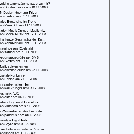
elche Unterwäsche passt zu mir?
 Sandra Enzler am 10.11.2008
it Design Ideen zur Privat-...
 martino am 09.11.2008
nkle Boots sind im Trend
 MarixSch am 11.11.2008
aden Musik Xpress, Musik mi...
 Baden-Musik am 12.11.2008
ine kurze Geschichte der Ku...
 AnnaMaria01 am 13.11.2008
rauringe aus Edelstahl
 satriani am 21.11.2008
eburtstagsgrüße per SMS
 Steffen am 19.11.2008
usik spielen lernen
 abernatuerlich am 22.11.2008
igitale Funkuhren
 Fabian am 27.11.2008
in zauberhaftes Heim
 karl krueger am 03.12.2008
osmetik ABC
 omsr am 06.12.2008
ehandlung von Unterleibssch...
 Venenata am 07.12.2008
n Wasserbetten das besonder...
 panda007 am 08.12.2008
rendige High Heels
 Spyro am 08.12.2008
andtattoos - moderne Zimmer...
 timsen am 11.12.2008