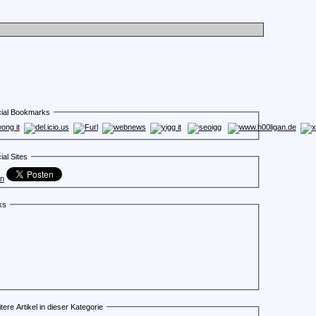
ial Bookmarks
ial Sites
en
ks
tere Artikel in dieser Kategorie