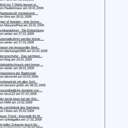
icht nur T-Shirts lassen si...
 Paulienmaus am 19.01.2009
hantasievoll, Inspirierend,...
 Kimi am 28.01.2009
iger of Sweden - eine Schne...
 MaryandPaul am 20.01.2009
rmbanduhren - Die Entwicklung
 winter am 27.01.2009
utomatikuhren werden immer ...
 winter am 27.01.2009
eisen mit niveauvoller Begl...
 blackangel1966 am 24.01.2009
errenschuhe - Das wichtigst...
 King am 24.01.2009
delstahlschmuck wird immer ...
 winter am 28.01.2009
ntwicklung der Bademode
 eleven44 am 03.02.2009
ertigparkett mit allen Schi...
 bioraum gmbh am 06.02.2009
esundheitliche Aspekte von ...
 nico123 am 07.02.2009
er berät einen bei der Einr...
n KMA am 13.02.2009
ie Leichtigkeit des Swingens
 i-fewo am 15.02.2009
euer Trend - Kosmetik für M...
 sylwiagalka am 17.02.2009
in tolles Zuhause durch far...