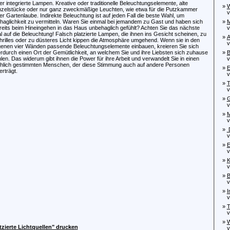
er integrierte Lampen. Kreative oder traditionelle Beleuchtungselemente, alte
»
W
nzelstücke oder nur ganz zweckmäßige Leuchten, wie etwa für die Putzkammer
von
er Gartenlaube. Indirekte Beleuchtung ist auf jeden Fall die beste Wahl, um
haglichkeit zu vermitteln. Waren Sie einmal bei jemandem zu Gast und haben sich
»
M
reits beim Hineingehen in das Haus unbehaglich gefühlt? Achten Sie das nächste
von
l auf die Beleuchtung! Falsch platzierte Lampen, die ihnen ins Gesicht scheinen, zu
»
A
hrilles oder zu düsteres Licht kippen die Atmosphäre umgehend. Wenn sie in den
von
genen vier Wänden passende Beleuchtungselemente einbauen, kreieren Sie sich
erdurch einen Ort der Gemütlichkeit, an welchem Sie und ihre Liebsten sich zuhause
»
B
hlen. Das widerum gibt ihnen die Power für ihre Arbeit und verwandelt Sie in einen
von
öhlich gestimmten Menschen, der diese Stimmung auch auf andere Personen
»
E
erträgt.
von
»
T
von
»
G
von
»
M
von
»
D
von
»
E
von
»
K
von
»
B
von
»
I
von
»
T
von
»
W
zierte Lichtquellen" drucken
von