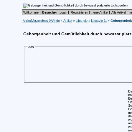
Willkommen:
Besucher
Login
|
Registrieren
|
neue Artikel
|
Alle Artikel
|
I
ArtikelVerzeichnis 0AM.de
»
Artikel
»
Lifestyle
»
Lifestyle 11
»
Geborgenheit 
Geborgenheit und Gemütlichkeit durch bewusst platzi
Ads
Da
kö
Be
Si
Sc
Be
ge
da
we
au
wa
un