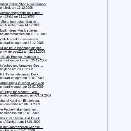
hisha Online-Shop Rauchzauber
 Jrok am 11.12.2008
eihnachtsgarantie bei Fatbo...
 Eilfeld am 11.12.2008
 Shirts bedrucken liegt im ...
 AGerhard am 14.12.2008
usik hören, Musik spielen, ...
 abernatuerlich am 15.12.2008
icht- Garant für ein ansehn...
 karl krueger am 17.12.2008
ür die neue Wohnung die pas...
 whiterose211 am 22.12.2008
eiki als Energie, Methode u...
 reikientdecken am 25.12.2008
infaches und kreatives Gest...
 jtseo am 23.12.2008
it Hilfe von eleganten Deck...
 karl krueger am 02.01.2009
arfümshops im world wide web
 karl krueger am 02.01.2009
lirt Tipps für Männer - Wie...
 leonardbaumgard am 03.01.2009
thanol Kamine - Einfach ent...
 contendia am 06.01.2009
ie Fackel - altertümliches ...
 villacasa am 13.01.2009
lles zum Thema Shirt Druck
 AGerhard am 14.01.2009
it den Jahreszeiten wechsel...
 Flavio am 16.01.2009