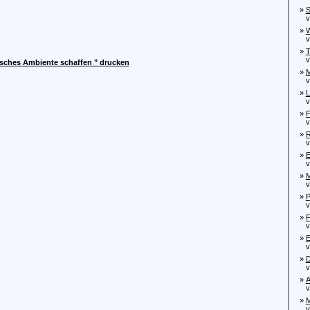
»
S
von
»
W
von
»
T
von
isches Ambiente schaffen " drucken
»
M
von
»
L
von
»
F
von
»
R
von
»
E
von
»
M
von
»
P
von
»
F
von
»
E
von
»
D
von
»
A
von
»
M
von