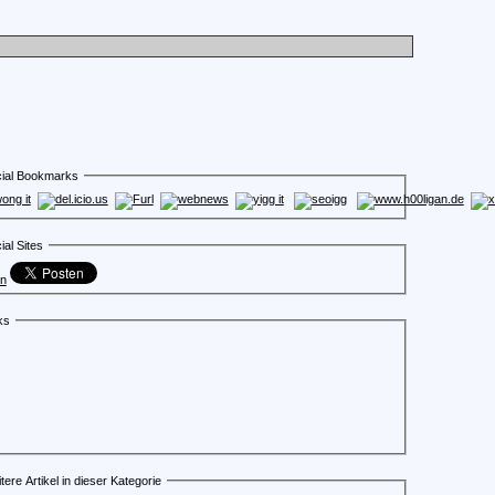
ial Bookmarks
ial Sites
en
ks
tere Artikel in dieser Kategorie