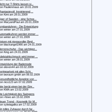
icht nur T-Shirts lassen si...
 Paulienmaus am 19.01.2009
hantasievoll, Inspirierend,...
 Kimi am 28.01.2009
iger of Sweden - eine Schne...
 MaryandPaul am 20.01.2009
rmbanduhren - Die Entwicklung
 winter am 27.01.2009
utomatikuhren werden immer ...
 winter am 27.01.2009
eisen mit niveauvoller Begl...
 blackangel1966 am 24.01.2009
errenschuhe - Das wichtigst...
 King am 24.01.2009
delstahlschmuck wird immer ...
 winter am 28.01.2009
ntwicklung der Bademode
 eleven44 am 03.02.2009
ertigparkett mit allen Schi...
 bioraum gmbh am 06.02.2009
esundheitliche Aspekte von ...
 nico123 am 07.02.2009
er berät einen bei der Einr...
n KMA am 13.02.2009
ie Leichtigkeit des Swingens
 i-fewo am 15.02.2009
euer Trend - Kosmetik für M...
 sylwiagalka am 17.02.2009
in tolles Zuhause durch far...