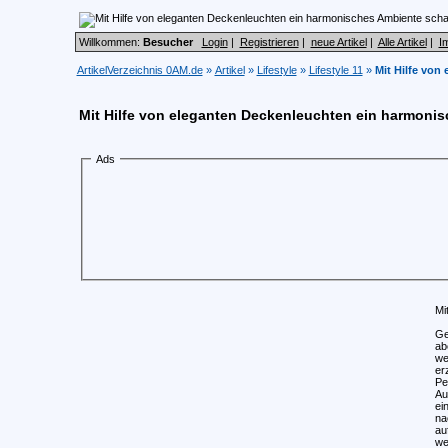
Willkommen:
Besucher
Login
|
Registrieren
|
neue Artikel
|
Alle Artikel
|
I
ArtikelVerzeichnis 0AM.de
»
Artikel
»
Lifestyle
»
Lifestyle 11
»
Mit Hilfe von
Mit Hilfe von eleganten Deckenleuchten ein harmoni
Ads
Mi
Ge
ab
we
er
Pe
Au
ei
na
au
we