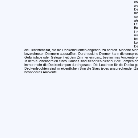
er
we
De
ma
se
gl
Le
Be
in
nü
be
ko
De
die Lichtintensität, die die Deckenleuchten abgeben, zu achten. Manche Me
bezeichneten Dimmern ausstaffiert. Durch solche Dimmer kann die entspreche
Gefühlslage oder Gelegenheit dem Zimmer ein ganz bestimmtes Ambiente ve
In dem Küchenbereich eines Hauses sind sicherlich nicht nur die Lampen an
immer mehr die Deckenlampen durchgesetzt. Die Leuchten für die Decke gebe
Deckenleuchten sind im eigentlichen Sinn die Stars jedes ansprechenden Zi
besonderes Ambiente.