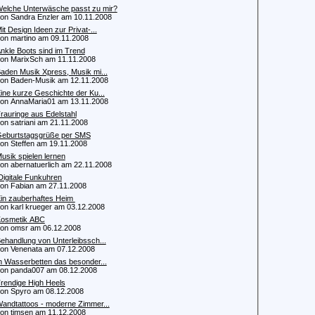
elche Unterwäsche passt zu mir?
 Sandra Enzler am 10.11.2008
it Design Ideen zur Privat-...
 martino am 09.11.2008
nkle Boots sind im Trend
 MarixSch am 11.11.2008
aden Musik Xpress, Musik mi...
 Baden-Musik am 12.11.2008
ine kurze Geschichte der Ku...
 AnnaMaria01 am 13.11.2008
rauringe aus Edelstahl
 satriani am 21.11.2008
eburtstagsgrüße per SMS
 Steffen am 19.11.2008
usik spielen lernen
 abernatuerlich am 22.11.2008
igitale Funkuhren
 Fabian am 27.11.2008
in zauberhaftes Heim
 karl krueger am 03.12.2008
osmetik ABC
 omsr am 06.12.2008
ehandlung von Unterleibssch...
 Venenata am 07.12.2008
n Wasserbetten das besonder...
 panda007 am 08.12.2008
rendige High Heels
 Spyro am 08.12.2008
andtattoos - moderne Zimmer...
 timsen am 11.12.2008