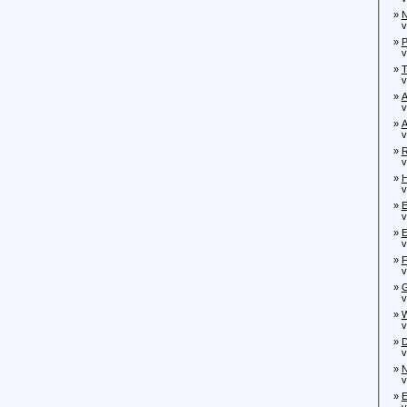
»
N
von
»
P
von
»
T
von
»
A
von
»
A
von
»
R
von
»
H
von
»
E
von
»
E
von
»
F
von
»
G
von
»
W
vo
»
D
von
»
N
von
»
E