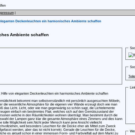
mpressum
|
 eleganten Deckenleuchten ein harmonisches Ambiente schaffen
sches Ambiente schaffen
Soc
Soc
Teil
Lin
t Hilfe von eleganten Deckenleuchten ein harmonisches Ambiente schaffen
mütlichkeit bekommt man selbstverständlich mit persönlich ausgesuchten Möbeln,
er die wesentliche Atmosphäre für die eigenen vier Wände erzeugt doch wie man
iß das Licht. Licht, oder wie man gegenwärtig so schön sagt, die Lichtelemente
zeugen einfach ein bestimmtes Flair, welches sich auf den Gemütszustand der
rsonen welche in den Räumlichkeiten wohnen überträgt. Man bestimmt durch die
swahl der Lampen ganz klar die gesamte Atmosphäre eines Zimmers und dies kann
ne tolle Möglichkeit sein.Nicht jeder Mensch kann jene Ansicht vielleicht
chvollziehen, weil besonders Leuchten für die Decke eher als Mittel zum Zweck
fgefasst werden, aber das ist nicht korrekt. Gerade die Leuchten für die Decke,
Wei
lche es aktuell schon in einer immensen Form- und Farbvielfalt auf dem Markt zu