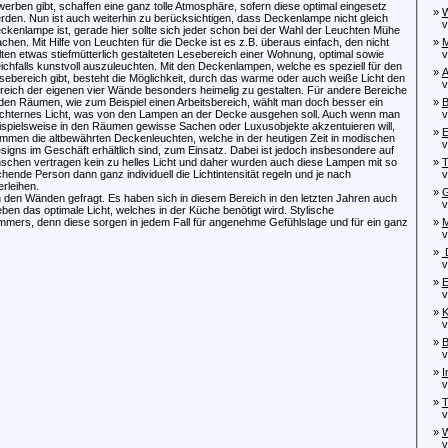
werben gibt, schaffen eine ganz tolle Atmosphäre, sofern diese optimal eingesetz
»
W
rden. Nun ist auch weiterhin zu berücksichtigen, dass Deckenlampe nicht gleich
von
ckenlampe ist, gerade hier sollte sich jeder schon bei der Wahl der Leuchten Mühe
chen. Mit Hilfe von Leuchten für die Decke ist es z.B. überaus einfach, den nicht
»
M
lten etwas stiefmütterlich gestalteten Lesebereich einer Wohnung, optimal sowie
von
eichfalls kunstvoll auszuleuchten. Mit den Deckenlampen, welche es speziell für den
»
A
sebereich gibt, besteht die Möglichkeit, durch das warme oder auch weiße Licht den
von
reich der eigenen vier Wände besonders heimelig zu gestalten. Für andere Bereiche
 den Räumen, wie zum Beispiel einen Arbeitsbereich, wählt man doch besser ein
»
B
chternes Licht, was von den Lampen an der Decke ausgehen soll. Auch wenn man
von
ispielsweise in den Räumen gewisse Sachen oder Luxusobjekte akzentuieren will,
»
E
mmen die altbewährten Deckenleuchten, welche in der heutigen Zeit in modischen
von
signs im Geschäft erhältlich sind, zum Einsatz. Dabei ist jedoch insbesondere auf
nschen vertragen kein zu helles Licht und daher wurden auch diese Lampen mit so
»
T
nde Person dann ganz individuell die Lichtintensität regeln und je nach
von
rleihen.
»
G
 den Wänden gefragt. Es haben sich in diesem Bereich in den letzten Jahren auch
von
n das optimale Licht, welches in der Küche benötigt wird. Stylische
mmers, denn diese sorgen in jedem Fall für angenehme Gefühlslage und für ein ganz
»
M
von
»
D
von
»
E
von
»
K
von
»
B
von
»
I
von
»
T
von
»
W
von