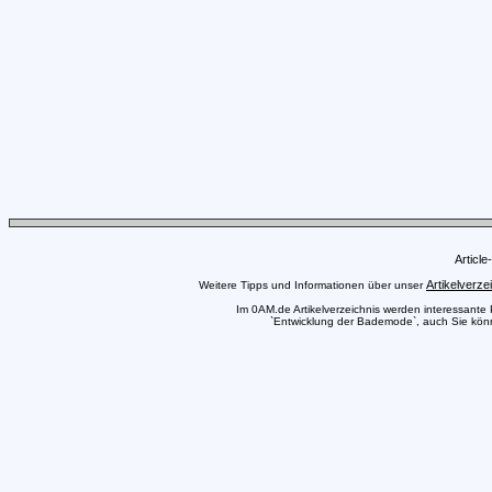
Articl
Artikelverze
Weitere Tipps und Informationen über unser
Im 0AM.de Artikelverzeichnis werden interessante Pr
`Entwicklung der Bademode`, auch Sie könne