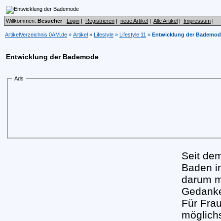
Willkommen:
Besucher
Login
|
Registrieren
|
neue Artikel
|
Alle Artikel
|
Impressum
|
ArtikelVerzeichnis 0AM.de
»
Artikel
»
Lifestyle
»
Lifestyle 11
»
Entwicklung der Bademod
Entwicklung der Bademode
Ads
Seit dem
Baden in
darum m
Gedanke
Für Frau
möglich