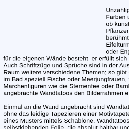
Unzähli
Farben 
ob kuns
Pflanzen
berühmt
Eifeltu
oder En
für die eigenen Wände besteht, er erfüllt sic
Auch Schriftzüge und Sprüche sind in der Au
Raum weitere verschiedene Themen; so gibt 
im Bad speziell Fische oder Meerjungfrauen,
Märchenfiguren wie die Sternenfee oder Ba
angebrachte Wandtatoos den Bilderrahmen e
Einmal an die Wand angebracht sind Wandtat
ohne das leidige Tapezieren einer Motivtap
eines Musters mittels Schablone. Wandtatoos
selbstklebenden Folie, die absolut haltbar und