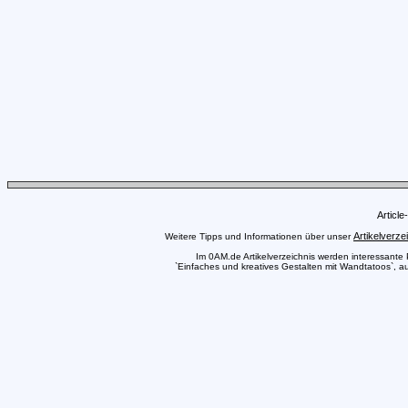
Articl
Artikelverze
Weitere Tipps und Informationen über unser
Im 0AM.de Artikelverzeichnis werden interessante Pr
`Einfaches und kreatives Gestalten mit Wandtatoos`, au