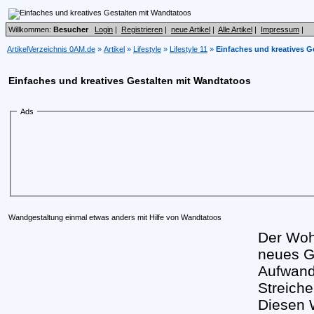
Willkommen:
Besucher
Login
|
Registrieren
|
neue Artikel
|
Alle Artikel
|
Impressum
|
ArtikelVerzeichnis 0AM.de
»
Artikel
»
Lifestyle
»
Lifestyle 11
»
Einfaches und kreatives G
Einfaches und kreatives Gestalten mit Wandtatoos
Ads
Wandgestaltung einmal etwas anders mit Hilfe von Wandtatoos
Der Woh
neues Ge
Aufwand
Streich
Diesen 