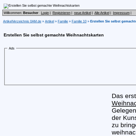
Willkommen:
Besucher
Login
|
Registrieren
|
neue Artikel
|
Alle Artikel
|
Impressum
|
ArtikelVerzeichnis 0AM.de
»
Artikel
»
Familie
»
Familie 10
»
Erstellen Sie selbst gemach
Erstellen Sie selbst gemachte Weihnachtskarten
Ads
Das ers
Weihnac
Gelegen
der Kun
zu bring
weihnac