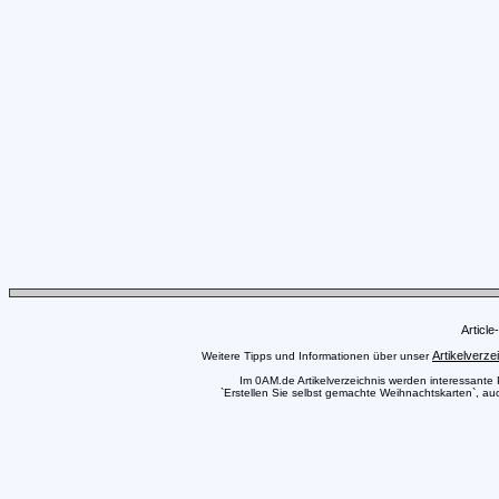
Articl
Artikelverze
Weitere Tipps und Informationen über unser
Im 0AM.de Artikelverzeichnis werden interessante Pr
`Erstellen Sie selbst gemachte Weihnachtskarten`, auc