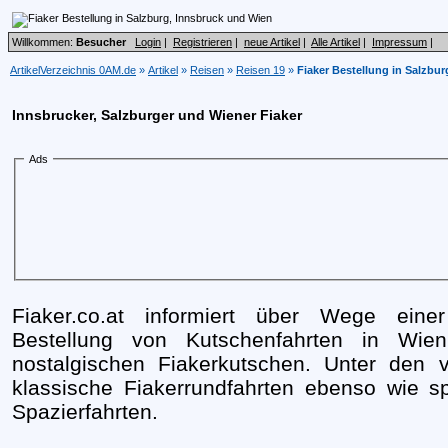
Willkommen:
Besucher
Login
|
Registrieren
|
neue Artikel
|
Alle Artikel
|
Impressum
|
ArtikelVerzeichnis 0AM.de
»
Artikel
»
Reisen
»
Reisen 19
»
Fiaker Bestellung in Salzbu
Innsbrucker, Salzburger und Wiener Fiaker
Ads
Fiaker.co.at informiert über Wege eine
Bestellung von Kutschenfahrten in Wie
nostalgischen Fiakerkutschen. Unter den v
klassische Fiakerrundfahrten ebenso wie s
Spazierfahrten.