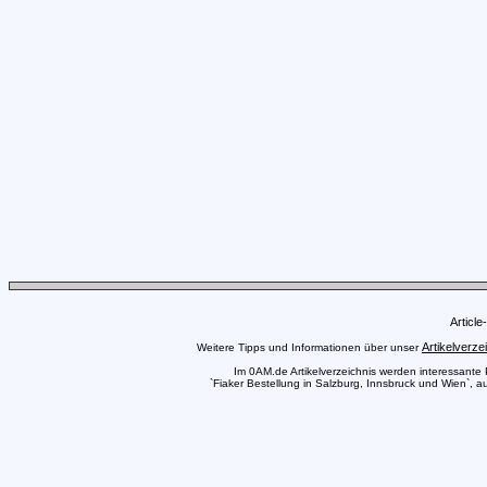
Articl
Artikelverze
Weitere Tipps und Informationen über unser
Im 0AM.de Artikelverzeichnis werden interessante Pr
`Fiaker Bestellung in Salzburg, Innsbruck und Wien`, a