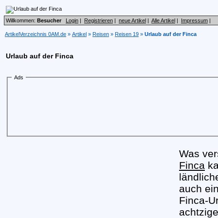
Willkommen:
Besucher
Login
|
Registrieren
|
neue Artikel
|
Alle Artikel
|
Impressum
|
ArtikelVerzeichnis 0AM.de
»
Artikel
»
Reisen
»
Reisen 19
»
Urlaub auf der Finca
Urlaub auf der Finca
Ads
Was ver
Finca
ka
ländlich
auch ein
Finca-U
achtzig