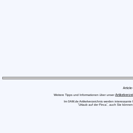
Articl
Artikelverze
Weitere Tipps und Informationen über unser
Im 0AM.de Artikelverzeichnis werden interessante Pr
`Urlaub auf der Finca`, auch Sie können 