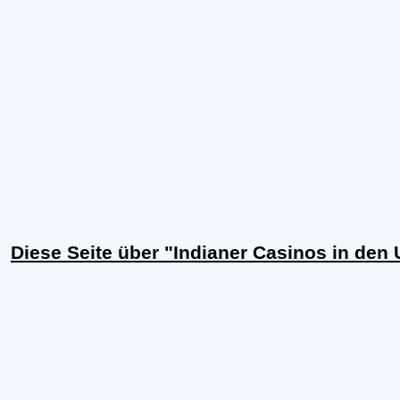
Diese Seite über "Indianer Casinos in den