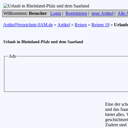
Willkommen:
Besucher
Login
|
Registrieren
|
neue Artikel
|
Alle A
ArtikelVerzeichnis 0AM.de
»
Artikel
»
Reisen
»
Reisen 19
»
Urlaub
Urlaub in Rheinland-Pfalz und dem Saarland
Ads
Eine der sch
und das Saa
bietet alles.
geschichtsr
Zudem sind h