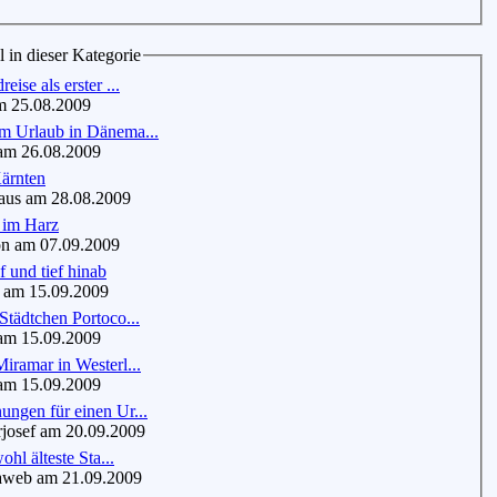
l in dieser Kategorie
eise als erster ...
 25.08.2009
m Urlaub in Dänema...
am 26.08.2009
Kärnten
us am 28.08.2009
 im Harz
n am 07.09.2009
 und tief hinab
 am 15.09.2009
Städtchen Portoco...
am 15.09.2009
iramar in Westerl...
am 15.09.2009
ngen für einen Ur...
josef am 20.09.2009
wohl älteste Sta...
web am 21.09.2009