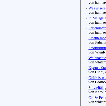
von hannae_
»
Was unsere 
von hannae_
»
In Malaga 
von hannae_
»
Ferienunterk
von hannae_
»
Urlaub mach
von Italieni
»
Stadtführun
von WienRun
»
Weihnachte
von whitero
»
Kyoto - Sta
von Cindy a
»
Golfreisen -
von Golfbob
»
So vielfälti
von Karolin
»
Große Feier
von whitero