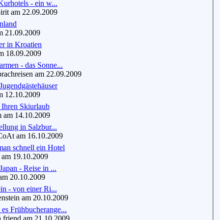
urhotels - ein w...
it am 22.09.2009
Inland
 21.09.2009
r in Kroatien
 18.09.2009
armen - das Sonne...
chreisen am 22.09.2009
 Jugendgästehäuser
 12.10.2009
 Ihren Skiurlaub
am 14.10.2009
llung in Salzbur...
oAt am 16.10.2009
man schnell ein Hotel
 am 19.10.2009
apan - Reise in ...
am 20.10.2009
n - von einer Ri...
stein am 20.10.2009
 es Frühbucherange...
friend am 21.10.2009