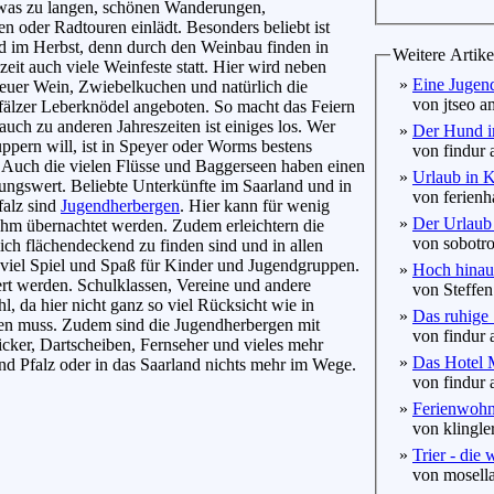
 was zu langen, schönen Wanderungen,
n oder Radtouren einlädt. Besonders beliebt ist
d im Herbst, denn durch den Weinbau finden in
Weitere Artike
szeit auch viele Weinfeste statt. Hier wird neben
»
Eine Jugendr
euer Wein, Zwiebelkuchen und natürlich die
von jtseo am
fälzer Leberknödel angeboten. So macht das Feiern
uch zu anderen Jahreszeiten ist einiges los. Wer
»
Der Hund i
ppern will, ist in Speyer oder Worms bestens
von findur 
 Auch die vielen Flüsse und Baggerseen haben einen
»
Urlaub in 
ngswert. Beliebte Unterkünfte im Saarland und in
von ferienha
falz sind
Jugendherbergen
. Hier kann für wenig
»
Der Urlaub
hm übernachtet werden. Zudem erleichtern die
von sobotro
ch flächendeckend zu finden sind und in allen
 viel Spiel und Spaß für Kinder und Jugendgruppen.
»
Hoch hinauf
ert werden. Schulklassen, Vereine und andere
von Steffen
, da hier nicht ganz so viel Rücksicht wie in
»
Das ruhige 
en muss. Zudem sind die Jugendherbergen mit
von findur 
kicker, Dartscheiben, Fernseher und vieles mehr
»
Das Hotel M
nd Pfalz oder in das Saarland nichts mehr im Wege.
von findur 
»
Ferienwohnu
von klingler
»
Trier - die 
von mosella