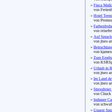
»
Finca Mallo
von Ferienh
»
Hotel Termi
von Promozi
»
Farbenfrohe
von reisefre
»
Auf Sprachu
von jtseo am
»
Betrachtun
von kjamess
»
Zum Englisc
von KSRSpra
»
Urlaub in R
von jtseo am
»
Im Land de
von jtseo am
»
Stressfreier
von Chuck a
»
Indianer C
von schwubi
»
Unsere Spr