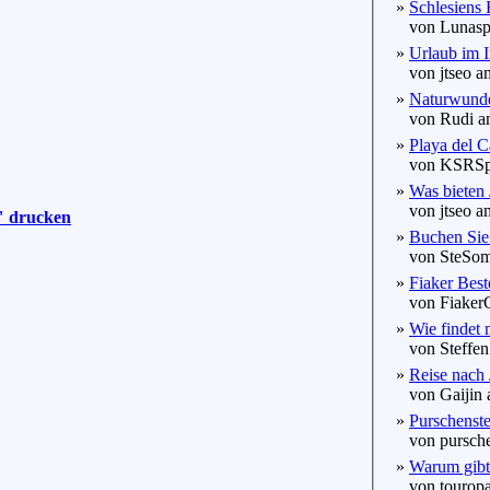
»
Schlesiens K
von Lunaspir
»
Urlaub im 
von jtseo am
»
Naturwunde
von Rudi am
»
Playa del C
von KSRSpra
»
Was bieten
von jtseo am
" drucken
»
Buchen Sie
von SteSom 
»
Fiaker Beste
von FiakerC
»
Wie findet 
von Steffen
»
Reise nach J
von Gaijin 
»
Purschenstei
von purschen
»
Warum gibt
von touropa 