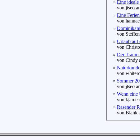
»
Eine ideale 
von jtseo am
»
Eine Ferie
von hannae_
»
Dominikanis
von Steffen
»
Urlaub auf 
von Christo
»
Der Traum 
von Cindy a
»
Naturkunde
von whitero
»
Sommer 2010
von jtseo am
»
Wenn eine Ü
von kjamess
»
Rasender R
von Blank a