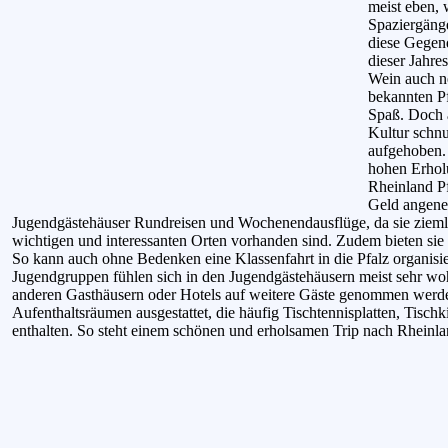
meist eben,
Spaziergänge
diese Gegen
dieser Jahre
Wein auch n
bekannten P
Spaß. Doch a
Kultur schnu
aufgehoben.
hohen Erholu
Rheinland P
Geld angene
Jugendgästehäuser Rundreisen und Wochenendausflüge, da sie ziemli
wichtigen und interessanten Orten vorhanden sind. Zudem bieten sie
So kann auch ohne Bedenken eine Klassenfahrt in die Pfalz organisi
Jugendgruppen fühlen sich in den Jugendgästehäusern meist sehr wohl
anderen Gasthäusern oder Hotels auf weitere Gäste genommen werd
Aufenthaltsräumen ausgestattet, die häufig Tischtennisplatten, Tisch
enthalten. So steht einem schönen und erholsamen Trip nach Rheinla