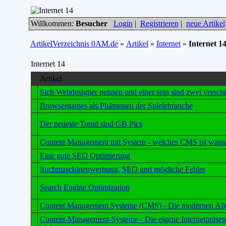
Willkommen:
Besucher
Login
|
Registrieren
|
neue Artikel
ArtikelVerzeichnis 0AM.de
»
Artikel
»
Internet
»
Internet 1
Internet 14
Artikel
Sich Webdesigner nennen und einer sein sind zwei versch
Browsergames als Phämonen der Spielebranche
Der neueste Trend sind GB Pics
Content Management mit System - welches CMS ist wann 
Eine gute SEO Optimierung
Suchmaschinenwerbung, SEO und mögliche Fehler
Search Engine Optimization
Content Management Systeme (CMS) - Die modernen All
Content-Management-Systeme - Die eigene Internetpräsenz