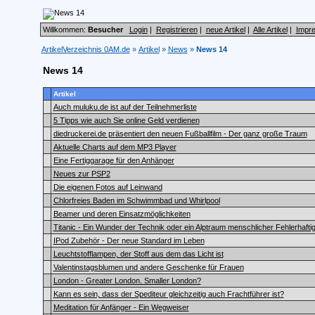
Willkommen:
Besucher
Login
|
Registrieren
|
neue Artikel
|
Alle Artikel
|
Impr
ArtikelVerzeichnis 0AM.de
»
Artikel
»
News
»
News 14
News 14
Artikel
Auch muluku.de ist auf der Teilnehmerliste
5 Tipps wie auch Sie online Geld verdienen
diedruckerei.de präsentiert den neuen Fußballfilm - Der ganz große Traum
Aktuelle Charts auf dem MP3 Player
Eine Fertiggarage für den Anhänger
Neues zur PSP2
Die eigenen Fotos auf Leinwand
Chlorfreies Baden im Schwimmbad und Whirlpool
Beamer und deren Einsatzmöglichkeiten
Titanic - Ein Wunder der Technik oder ein Alptraum menschlicher Fehlerhaftig
IPod Zubehör - Der neue Standard im Leben
Leuchtstofflampen, der Stoff aus dem das Licht ist
Valentinstagsblumen und andere Geschenke für Frauen
London - Greater London. Smaller London?
Kann es sein, dass der Spediteur gleichzeitig auch Frachtführer ist?
Meditation für Anfänger - Ein Wegweiser