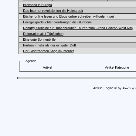
Breitband in Europa
Das Internet revolutioniert die Heimarbeit
Bücher online lesen und Blogs online schreiben will gelernt sein
Energiesparleuchten verdrängen die Glühbirne
Rabattgutscheine für Hubschrauber-Touren zum Grand Canyon West Rim
Dekoration als i-Tüpfelchen
Eine gute Sonnenbrille
Parfum - mehr als nur ein guter Duft
Der Bilderrahmen Shop im Internet
Legende
Artikel
Artikel Kategorie
Article-Engine © by
AlexScrip