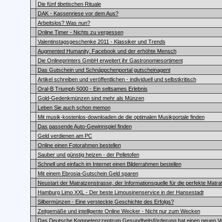
Die fünf tibetischen Rituale
DAK - Kassenriese vor dem Aus?
Arbeitslos? Was nun?
Online Timer - Nichts zu vergessen
Valentinstagsgeschenke 2011 - Klassiker und Trends
Augmented Humanity, Facebook und der erhöhte Mensch
Die Onlineprinters GmbH erweitert ihr Gastronomiesortiment
Das Gutschein und Schnäppchenportal gutscheinagent
Artikel schreiben und veröffentlichen - individuell und selbstkritisch
Oral-B Triumph 5000 - Ein seltsames Erlebnis
Gold-Gedenkmünzen sind mehr als Münzen
Leben Sie auch schon memon
Mit musik-kostenlos-downloaden.de die optimalen Musikportale finden
Das passende Auto-Gewinnspiel finden
Geld verdienen am PC
Online einen Fotorahmen bestellen
Sauber und günstig heizen - der Pelletofen
Schnell und einfach im Internet einen Bilderrahmen bestellen
Mit einem Ebrosia-Gutschein Geld sparen
Neustart der Matratzenstrasse, der Informationsquelle für die perfekte Matra
Hamburg Limo XXL - Der beste Limousinenservice in der Hansestadt
Silbermünzen - Eine versteckte Geschichte des Erfolgs?
Zeitgemäße und intelligente Online Wecker - Nicht nur zum Wecken
Das Deutsche Kompetenzzentrum Gesundheitsförderung hat einen neuen Vo