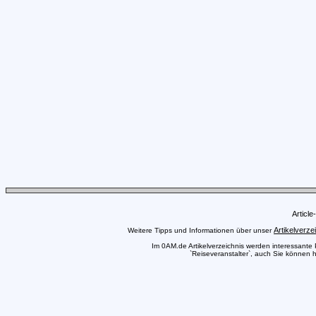
Articl
Artikelverze
Weitere Tipps und Informationen über unser
Im 0AM.de Artikelverzeichnis werden interessante Pr
`Reiseveranstalter`, auch Sie können h