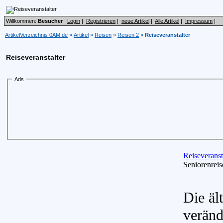
Willkommen:
Besucher
Login
|
Registrieren
|
neue Artikel
|
Alle Artikel
|
Impressum
|
ArtikelVerzeichnis 0AM.de
»
Artikel
»
Reisen
»
Reisen 2
»
Reiseveranstalter
Reiseveranstalter
Ads
Reiseveranst
Seniorenreis
Die äl
veränd