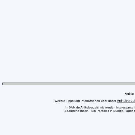
Articl
Artikelverze
Weitere Tipps und Informationen über unser
Im 0AM.de Artikelverzeichnis werden interessante Pr
`Spanische Inseln - Ein Paradies in Europa`, auch 