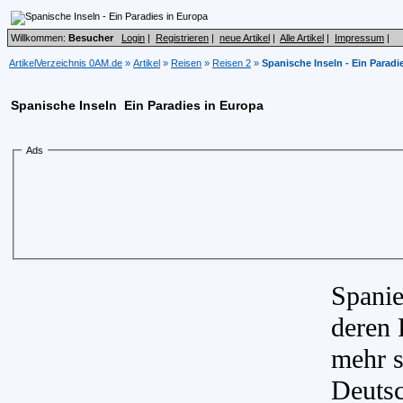
Willkommen:
Besucher
Login
|
Registrieren
|
neue Artikel
|
Alle Artikel
|
Impressum
|
ArtikelVerzeichnis 0AM.de
»
Artikel
»
Reisen
»
Reisen 2
»
Spanische Inseln - Ein Paradi
Spanische Inseln  Ein Paradies in Europa
Ads
Spanie
deren 
mehr s
Deutsc