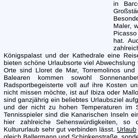
in Bar
Großs
Besonde
Maler, 
Picasso
hat. Au
zahlre
Königspalast und der Kathedrale eine Rei
bieten schöne Urlaubsorte viel Abwechslung f
Orte sind Lloret de Mar, Torremolinos und
Balearen kommen sowohl Sonnenanbe
Radsportbegeisterte voll auf ihre Kosten 
nicht missen möchte, ist auf Ibiza oder Mal
sind ganzjährig ein beliebtes Urlaubsziel au
und der nicht zu hohen Temperaturen im S
Tennisspieler sind die Kanarischen Inseln ei
hier zahlreiche Sehenswürdigkeiten, s
Kultururlaub sehr gut verbinden lässt.
Urlaub
gleich Ballermann und Schinkenstraße, sonde