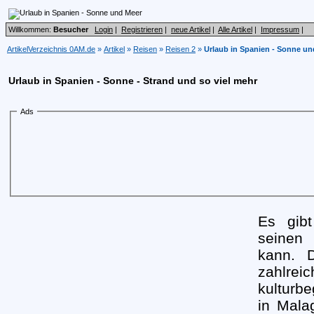
Willkommen:
Besucher
Login
|
Registrieren
|
neue Artikel
|
Alle Artikel
|
Impressum
|
ArtikelVerzeichnis 0AM.de
»
Artikel
»
Reisen
»
Reisen 2
»
Urlaub in Spanien - Sonne un
Urlaub in Spanien - Sonne - Strand und so viel mehr
Ads
Es gibt
seine
kann. D
zahlreic
kulturb
in Mala