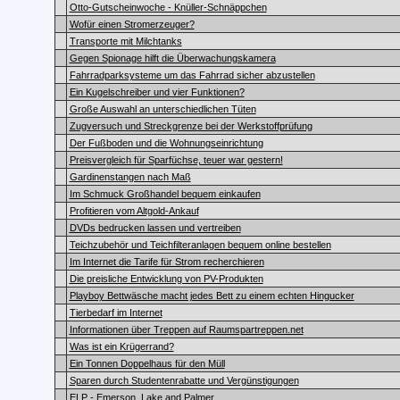
Otto-Gutscheinwoche - Knüller-Schnäppchen
Wofür einen Stromerzeuger?
Transporte mit Milchtanks
Gegen Spionage hilft die Überwachungskamera
Fahrradparksysteme um das Fahrrad sicher abzustellen
Ein Kugelschreiber und vier Funktionen?
Große Auswahl an unterschiedlichen Tüten
Zugversuch und Streckgrenze bei der Werkstoffprüfung
Der Fußboden und die Wohnungseinrichtung
Preisvergleich für Sparfüchse, teuer war gestern!
Gardinenstangen nach Maß
Im Schmuck Großhandel bequem einkaufen
Profitieren vom Altgold-Ankauf
DVDs bedrucken lassen und vertreiben
Teichzubehör und Teichfilteranlagen bequem online bestellen
Im Internet die Tarife für Strom recherchieren
Die preisliche Entwicklung von PV-Produkten
Playboy Bettwäsche macht jedes Bett zu einem echten Hingucker
Tierbedarf im Internet
Informationen über Treppen auf Raumspartreppen.net
Was ist ein Krügerrand?
Ein Tonnen Doppelhaus für den Müll
Sparen durch Studentenrabatte und Vergünstigungen
ELP - Emerson, Lake and Palmer