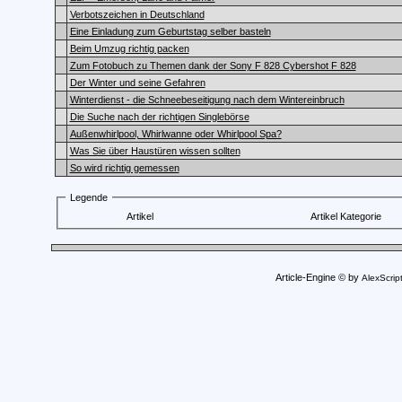
Verbotszeichen in Deutschland
Eine Einladung zum Geburtstag selber basteln
Beim Umzug richtig packen
Zum Fotobuch zu Themen dank der Sony F 828 Cybershot F 828
Der Winter und seine Gefahren
Winterdienst - die Schneebeseitigung nach dem Wintereinbruch
Die Suche nach der richtigen Singlebörse
Außenwhirlpool, Whirlwanne oder Whirlpool Spa?
Was Sie über Haustüren wissen sollten
So wird richtig gemessen
Legende
Artikel
Artikel Kategorie
Article-Engine © by
AlexScrip