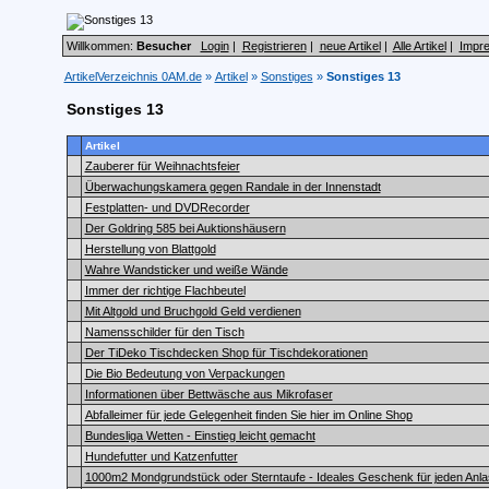
Willkommen:
Besucher
Login
|
Registrieren
|
neue Artikel
|
Alle Artikel
|
Impr
ArtikelVerzeichnis 0AM.de
»
Artikel
»
Sonstiges
»
Sonstiges 13
Sonstiges 13
Artikel
Zauberer für Weihnachtsfeier
Überwachungskamera gegen Randale in der Innenstadt
Festplatten- und DVDRecorder
Der Goldring 585 bei Auktionshäusern
Herstellung von Blattgold
Wahre Wandsticker und weiße Wände
Immer der richtige Flachbeutel
Mit Altgold und Bruchgold Geld verdienen
Namensschilder für den Tisch
Der TiDeko Tischdecken Shop für Tischdekorationen
Die Bio Bedeutung von Verpackungen
Informationen über Bettwäsche aus Mikrofaser
Abfalleimer für jede Gelegenheit finden Sie hier im Online Shop
Bundesliga Wetten - Einstieg leicht gemacht
Hundefutter und Katzenfutter
1000m2 Mondgrundstück oder Sterntaufe - Ideales Geschenk für jeden Anl