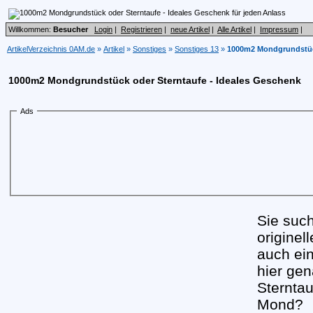
Willkommen:
Besucher
Login
|
Registrieren
|
neue Artikel
|
Alle Artikel
|
Impressum
|
ArtikelVerzeichnis 0AM.de
»
Artikel
»
Sonstiges
»
Sonstiges 13
»
1000m2 Mondgrundstück
1000m2 Mondgrundstück oder Sterntaufe - Ideales Geschenk
Ads
Sie suc
originel
auch ei
hier gen
Sternta
Mond?