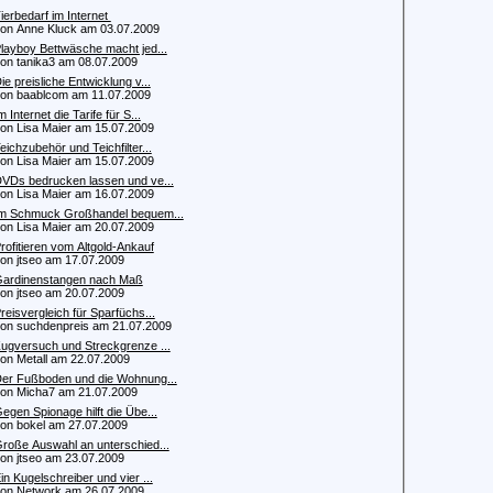
ierbedarf im Internet
 Anne Kluck am 03.07.2009
layboy Bettwäsche macht jed...
 tanika3 am 08.07.2009
ie preisliche Entwicklung v...
 baablcom am 11.07.2009
m Internet die Tarife für S...
 Lisa Maier am 15.07.2009
eichzubehör und Teichfilter...
 Lisa Maier am 15.07.2009
VDs bedrucken lassen und ve...
 Lisa Maier am 16.07.2009
m Schmuck Großhandel bequem...
 Lisa Maier am 20.07.2009
rofitieren vom Altgold-Ankauf
 jtseo am 17.07.2009
ardinenstangen nach Maß
 jtseo am 20.07.2009
reisvergleich für Sparfüchs...
 suchdenpreis am 21.07.2009
ugversuch und Streckgrenze ...
 Metall am 22.07.2009
er Fußboden und die Wohnung...
 Micha7 am 21.07.2009
egen Spionage hilft die Übe...
 bokel am 27.07.2009
roße Auswahl an unterschied...
 jtseo am 23.07.2009
in Kugelschreiber und vier ...
 Network am 26.07.2009