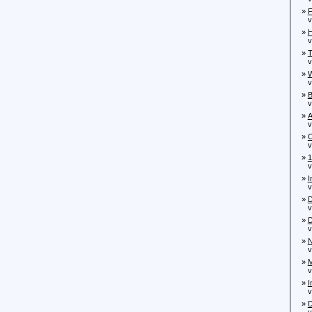
»
F
von
»
H
von
»
T
vo
»
W
vo
»
B
vo
»
A
von
»
O
von
»
1
von
»
I
von
»
D
von
»
D
vo
»
N
von
»
M
von
»
I
von
»
D