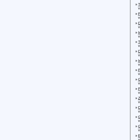
»
T
von
»
P
von
»
D
von
»
I
von
»
T
von
»
D
von
»
I
von
»
P
von
»
G
von
»
P
von
»
Z
von
»
D
von
»
G
von
»
G
von
»
E
von