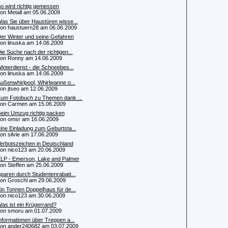
o wird richtig gemessen
 Metall am 05.06.2009
as Sie über Haustüren wisse...
 haustuern28 am 06.06.2009
er Winter und seine Gefahren
 linuska am 14.06.2009
ie Suche nach der richtigen...
n Ronny am 14.06.2009
interdienst - die Schneebes...
 linuska am 14.06.2009
ußenwhirlpool, Whirlwanne o...
 jtseo am 12.06.2009
um Fotobuch zu Themen dank ...
n Carmen am 15.06.2009
eim Umzug richtig packen
 omsr am 16.06.2009
ine Einladung zum Geburtsta...
 silvie am 17.06.2009
erbotszeichen in Deutschland
 nico123 am 20.06.2009
LP - Emerson, Lake and Palmer
 Steffen am 25.06.2009
paren durch Studentenrabatt...
 Groschl am 29.06.2009
in Tonnen Doppelhaus für de...
 nico123 am 30.06.2009
as ist ein Krügerrand?
 smoru am 01.07.2009
nformationen über Treppen a...
 ander240682 am 03.07.2009