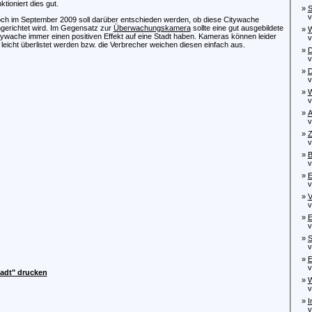
ktioniert dies gut.
»
S
von
ch im September 2009 soll darüber entschieden werden, ob diese Citywache
ngerichtet wird. Im Gegensatz zur
Überwachungskamera
sollte eine gut ausgebildete
»
W
tywache immer einen positiven Effekt auf eine Stadt haben. Kameras können leider
von
 leicht überlistet werden bzw. die Verbrecher weichen diesen einfach aus.
»
D
von
»
D
vo
»
W
von
»
A
von
»
Z
vo
»
B
von
»
E
von
»
V
von
»
E
von
»
S
von
»
E
von
adt" drucken
»
W
von
»
I
von