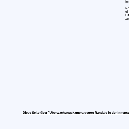
fun
No
ei
Ci
zu
Diese Seite über "Überwachungskamera gegen Randale in der Innenst