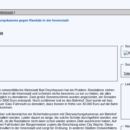
mpressum
|
ngskamera gegen Randale in der Innenstadt
dt
Soc
Soc
Teil
Lin
e ostwestfälische Kleinstadt Bad Oeynhausen hat ein Problem: Randalierer ziehen
rt durch die Innenstadt und scheinen nichts besseres zu tun zu haben, als alles
glich zu demolieren. Zwei große Sonnenschirme wurden angezündet, ein Schaden
n 3000 Euro entstandt. Noch schlimmer traf es den Bahnhof. Dort wurde ein fast
uer Glas-Fahrstuhl so demoliert, dass Kosten in Höhe von 30.000 Euro auf die Bahn
kommen.
her soll demnächst ein Sicherheitssystem mit Überwachungskameras am Bahnhof
stalliert werden. Leider dauert es lange, bis solche Schritte durchgeführt werden, wer
iß, ob die Randalierer nicht dann schon wieder andere Ziele auserkoren haben. Auf
den Fall fordert der Bürgermeister zudem die Einrichtung einer City Wache. Diese
Wei
troulliert in der Innenstadt und sorgt für Ordnung. In anderen Städten Ostwestfalens