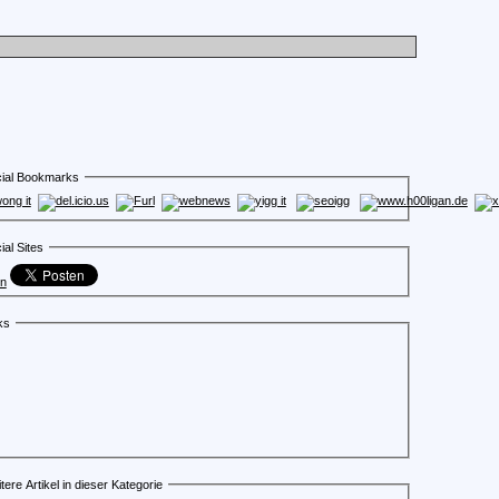
ial Bookmarks
ial Sites
en
ks
tere Artikel in dieser Kategorie