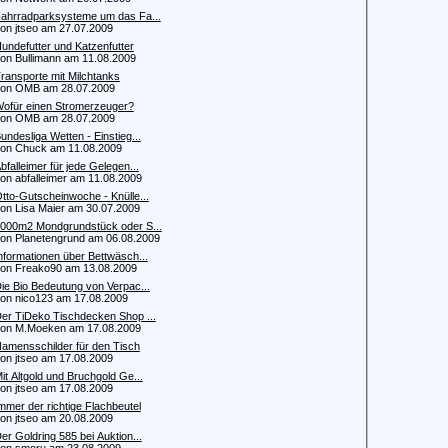
ahrradparksysteme um das Fa...
 jtseo am 27.07.2009
undefutter und Katzenfutter
 Bullimann am 11.08.2009
ransporte mit Milchtanks
n OMB am 28.07.2009
ofür einen Stromerzeuger?
n OMB am 28.07.2009
undesliga Wetten - Einstieg...
n Chuck am 11.08.2009
bfalleimer für jede Gelegen...
 abfalleimer am 11.08.2009
tto-Gutscheinwoche - Knülle...
 Lisa Maier am 30.07.2009
000m2 Mondgrundstück oder S...
 Planetengrund am 06.08.2009
nformationen über Bettwäsch...
 Freako90 am 13.08.2009
ie Bio Bedeutung von Verpac...
 nico123 am 17.08.2009
er TiDeko Tischdecken Shop ...
n M.Moeken am 17.08.2009
amensschilder für den Tisch
 jtseo am 17.08.2009
it Altgold und Bruchgold Ge...
 jtseo am 17.08.2009
mmer der richtige Flachbeutel
 jtseo am 20.08.2009
er Goldring 585 bei Auktion...