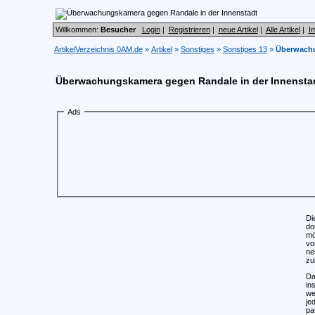
Willkommen:
Besucher
Login
|
Registrieren
|
neue Artikel
|
Alle Artikel
|
I
ArtikelVerzeichnis 0AM.de
»
Artikel
»
Sonstiges
»
Sonstiges 13
»
Überwachu
Überwachungskamera gegen Randale in der Innensta
Ads
Di
do
mö
vo
ne
zu
Da
in
we
je
pa