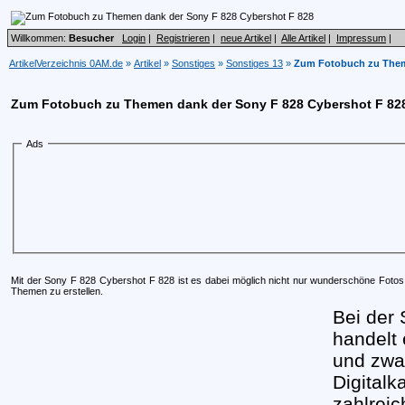
Willkommen:
Besucher
Login
|
Registrieren
|
neue Artikel
|
Alle Artikel
|
Impressum
|
ArtikelVerzeichnis 0AM.de
»
Artikel
»
Sonstiges
»
Sonstiges 13
»
Zum Fotobuch zu Them
Zum Fotobuch zu Themen dank der Sony F 828 Cybershot F 82
Ads
Mit der Sony F 828 Cybershot F 828 ist es dabei möglich nicht nur wunderschöne Foto
Themen zu erstellen.
Bei der
handelt 
und zwa
Digital
zahlreic