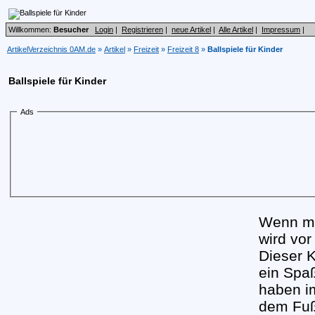
Willkommen:
Besucher
Login
|
Registrieren
|
neue Artikel
|
Alle Artikel
|
Impressum
|
ArtikelVerzeichnis 0AM.de
»
Artikel
»
Freizeit
»
Freizeit 8
»
Ballspiele für Kinder
Ballspiele für Kinder
Ads
Wenn man
wird vor
Dieser K
ein Spa
haben i
dem Fuß