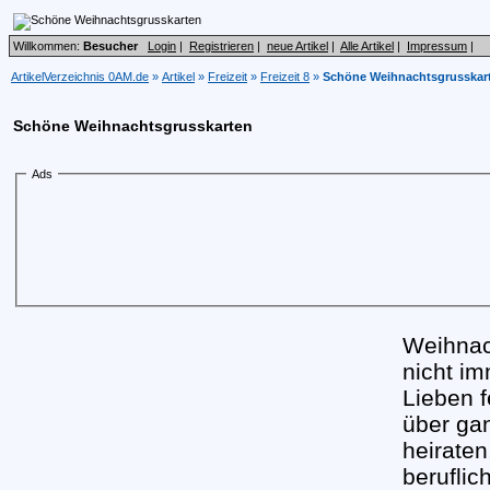
Willkommen:
Besucher
Login
|
Registrieren
|
neue Artikel
|
Alle Artikel
|
Impressum
|
ArtikelVerzeichnis 0AM.de
»
Artikel
»
Freizeit
»
Freizeit 8
»
Schöne Weihnachtsgrusskar
Schöne Weihnachtsgrusskarten
Ads
Weihnac
nicht im
Lieben f
über ga
heiraten
beruflic