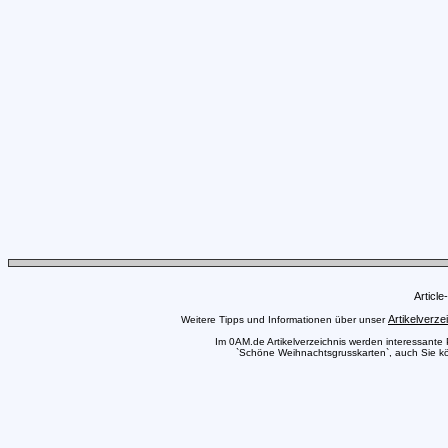
Articl
Artikelverze
Weitere Tipps und Informationen über unser
Im 0AM.de Artikelverzeichnis werden interessante Pr
`Schöne Weihnachtsgrusskarten`, auch Sie kön