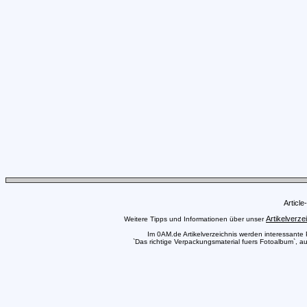
Articl
Artikelverze
Weitere Tipps und Informationen über unser
Im 0AM.de Artikelverzeichnis werden interessante Pr
`Das richtige Verpackungsmaterial fuers Fotoalbum`, au