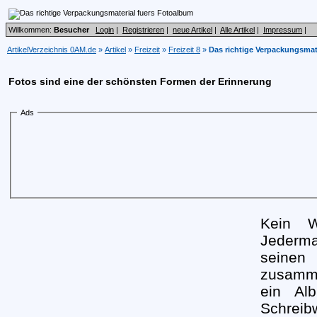
Willkommen:
Besucher
Login
|
Registrieren
|
neue Artikel
|
Alle Artikel
|
Impressum
|
ArtikelVerzeichnis 0AM.de
»
Artikel
»
Freizeit
»
Freizeit 8
»
Das richtige Verpackungsmat
Fotos sind eine der schönsten Formen der Erinnerung
Ads
Kein W
Jeder
seine
zusamme
ein Al
Schreib