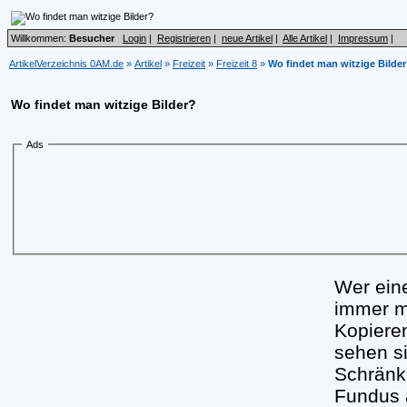
Willkommen:
Besucher
Login
|
Registrieren
|
neue Artikel
|
Alle Artikel
|
Impressum
|
ArtikelVerzeichnis 0AM.de
»
Artikel
»
Freizeit
»
Freizeit 8
»
Wo findet man witzige Bilde
Wo findet man witzige Bilder?
Ads
Wer ein
immer m
Kopieren
sehen si
Schränke
Fundus 