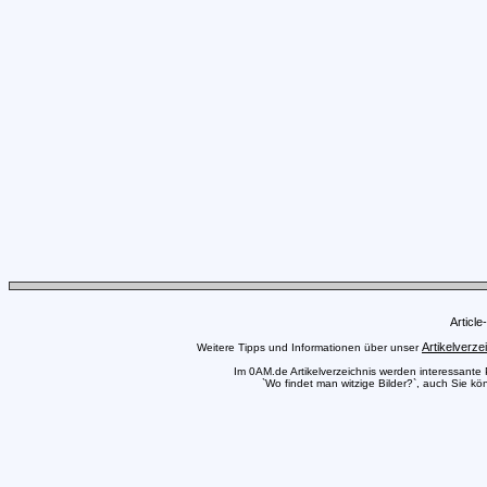
Articl
Artikelverze
Weitere Tipps und Informationen über unser
Im 0AM.de Artikelverzeichnis werden interessante Pr
`Wo findet man witzige Bilder?`, auch Sie kö